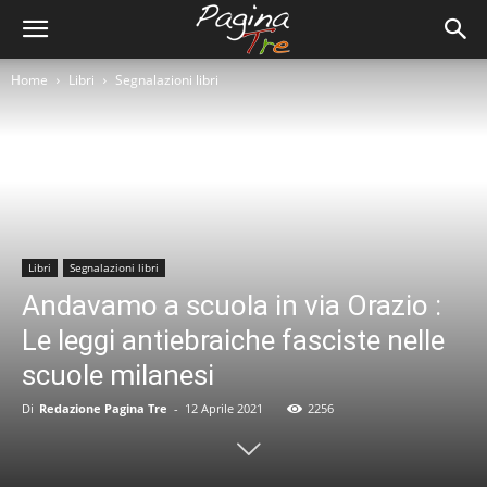
Home
Libri
Segnalazioni libri
Libri
Segnalazioni libri
Andavamo a scuola in via Orazio :
Le leggi antiebraiche fasciste nelle
scuole milanesi
Di
Redazione Pagina Tre
-
12 Aprile 2021
2256