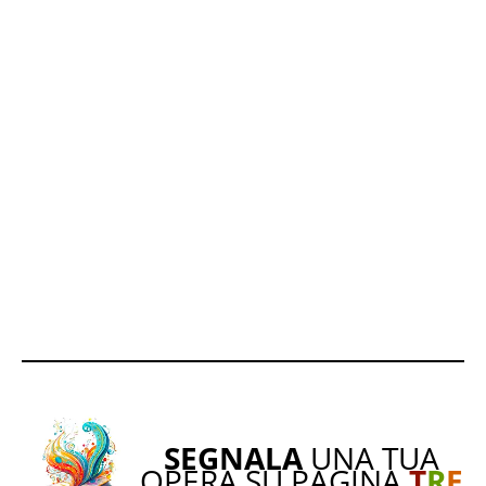
SEGNALA
UNA TUA
OPERA SU PAGINA
T
R
E