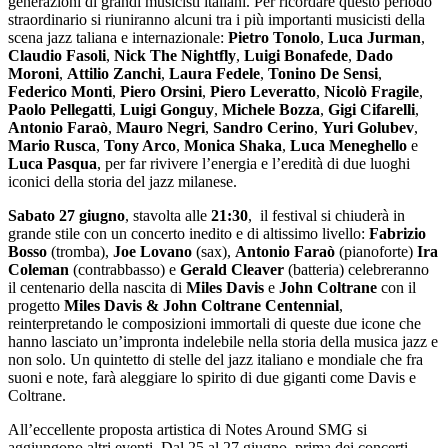
generazioni di grandi musicisti italiani. Per ricordare questo periodo
straordinario si riuniranno alcuni tra i più importanti musicisti della
scena jazz taliana e internazionale:
Pietro Tonolo
,
Luca Jurman
,
Claudio Fasoli
,
Nick The Nightfly
,
Luigi Bonafede
,
Dado
Moroni
,
Attilio Zanchi
,
Laura Fedele
,
Tonino De Sensi
,
Federico Monti
,
Piero Orsini
,
Piero Leveratto
,
Nicolò Fragile
,
Paolo Pellegatti
,
Luigi Gonguy
,
Michele Bozza
,
Gigi Cifarelli
,
Antonio Faraò
,
Mauro Negri
,
Sandro Cerino
,
Yuri Golubev
,
Mario Rusca
,
Tony Arco
,
Monica Shaka
,
Luca Meneghello
e
Luca Pasqua
, per far rivivere l’energia e l’eredità di due luoghi
iconici della storia del jazz milanese.
Sabato 27 giugno
, stavolta alle
21:30
, il festival si chiuderà in
grande stile con un concerto inedito e di altissimo livello:
Fabrizio
Bosso
(tromba),
Joe Lovano
(sax),
Antonio Faraò
(pianoforte)
Ira
Coleman
(contrabbasso) e
Gerald Cleaver
(batteria) celebreranno
il centenario della nascita di
Miles Davis
e
John Coltrane
con il
progetto
Miles Davis & John Coltrane Centennial
,
reinterpretando le composizioni immortali di queste due icone che
hanno lasciato un’impronta indelebile nella storia della musica jazz e
non solo. Un quintetto di stelle del jazz italiano e mondiale che fra
suoni e note, farà aleggiare lo spirito di due giganti come Davis e
Coltrane.
All’eccellente proposta artistica di Notes Around SMG si
aggiungono altri eventi. Dal 25 al 27 giugno, prima dei concerti,