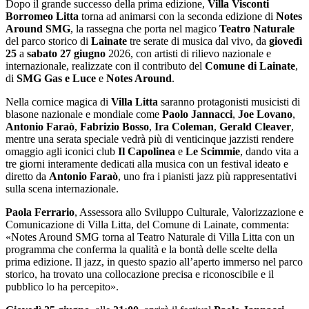
Dopo il grande successo della prima edizione,
Villa Visconti
Borromeo
Litta
torna ad animarsi con la seconda edizione di
Notes
Around SMG
, la rassegna che porta nel magico
Teatro Naturale
del parco storico di
Lainate
tre serate di musica dal vivo, da
giovedì
25
a
sabato 27 giugno
2026, con artisti di rilievo nazionale e
internazionale, realizzate con il contributo del
Comune di Lainate
,
di
SMG Gas e Luce
e
Notes Around
.
Nella cornice magica di
Villa Litta
saranno protagonisti musicisti di
blasone nazionale e mondiale come
Paolo Jannacci
,
Joe Lovano
,
Antonio Faraò
,
Fabrizio Bosso
,
Ira Coleman
,
Gerald Cleaver
,
mentre una serata speciale vedrà più di venticinque jazzisti rendere
omaggio agli iconici club
Il Capolinea
e
Le Scimmie
, dando vita a
tre giorni interamente dedicati alla musica con un festival ideato e
diretto da
Antonio Faraò
, uno fra i pianisti jazz più rappresentativi
sulla scena internazionale.
Paola Ferrario
, Assessora allo Sviluppo Culturale, Valorizzazione e
Comunicazione di Villa Litta, del Comune di Lainate, commenta:
«Notes Around SMG torna al Teatro Naturale di Villa Litta con un
programma che conferma la qualità e la bontà delle scelte della
prima edizione. Il jazz, in questo spazio all’aperto immerso nel parco
storico, ha trovato una collocazione precisa e riconoscibile e il
pubblico lo ha percepito».