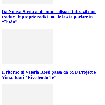
Da Nuova Scena al debutto solista: Dubrazil non
traduce le proprie radici, ma le lascia parlare in
“Dudu”
Il ritorno di Valeria Rossi passa da SSD Project e
Vima: fuori “Rivedendo Te”