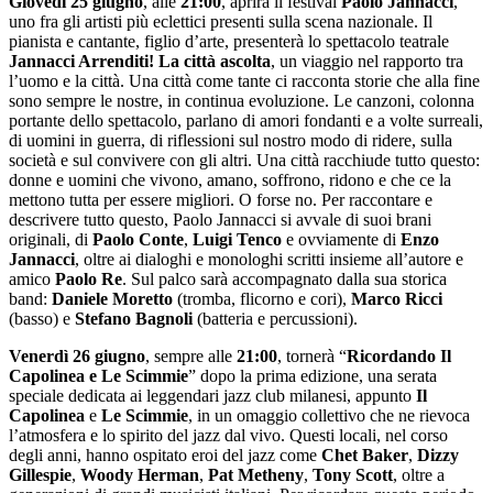
Giovedì 25 giugno
, alle
21:00
, aprirà il festival
Paolo Jannacci
,
uno fra gli artisti più eclettici presenti sulla scena nazionale. Il
pianista e cantante, figlio d’arte, presenterà lo spettacolo teatrale
Jannacci Arrenditi!
La città ascolta
, un viaggio nel rapporto tra
l’uomo e la città. Una città come tante ci racconta storie che alla fine
sono sempre le nostre, in continua evoluzione. Le canzoni, colonna
portante dello spettacolo, parlano di amori fondanti e a volte surreali,
di uomini in guerra, di riflessioni sul nostro modo di ridere, sulla
società e sul convivere con gli altri. Una città racchiude tutto questo:
donne e uomini che vivono, amano, soffrono, ridono e che ce la
mettono tutta per essere migliori. O forse no. Per raccontare e
descrivere tutto questo, Paolo Jannacci si avvale di suoi brani
originali, di
Paolo Conte
,
Luigi Tenco
e ovviamente di
Enzo
Jannacci
, oltre ai dialoghi e monologhi scritti insieme all’autore e
amico
Paolo Re
. Sul palco sarà accompagnato dalla sua storica
band:
Daniele Moretto
(tromba, flicorno e cori),
Marco Ricci
(basso) e
Stefano Bagnoli
(batteria e percussioni).
Venerdì 26 giugno
, sempre alle
21:00
, tornerà “
Ricordando Il
Capolinea e Le Scimmie
” dopo la prima edizione, una serata
speciale dedicata ai leggendari jazz club milanesi, appunto
Il
Capolinea
e
Le Scimmie
, in un omaggio collettivo che ne rievoca
l’atmosfera e lo spirito del jazz dal vivo. Questi locali, nel corso
degli anni, hanno ospitato eroi del jazz come
Chet Baker
,
Dizzy
Gillespie
,
Woody Herman
,
Pat Metheny
,
Tony Scott
, oltre a