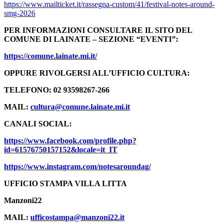
https://www.mailticket.it/rassegna-custom/41/festival-notes-around-
smg-2026
PER INFORMAZIONI CONSULTARE IL SITO DEL
COMUNE DI LAINATE – SEZIONE “EVENTI”:
https://comune.lainate.mi.it/
OPPURE RIVOLGERSI ALL’UFFICIO CULTURA:
TELEFONO: 02 93598267-266
MAIL:
cultura@comune.lainate.mi.it
CANALI SOCIAL:
https://www.facebook.com/profile.php?
id=61576750157152&locale=it_IT
https://www.instagram.com/notesaroundag/
UFFICIO STAMPA VILLA LITTA
Manzoni22
MAIL:
ufficostampa@manzoni22.it