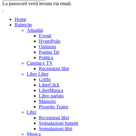
La password verrà inviata via email.
Home
Rubriche
Attualità
Eventi
HyperPolis
Opinioni
Pagina Tre
Politica
Cinema e TV
Recensioni film
Liber Liber
Griffo
LiberClick
LiberMusica
Libro parlato
Manuzio
Progetto Teatro
Libri
Recensioni libri
Segnalazioni fumetti
Segnalazioni libri
Musica