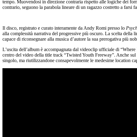
tempo. Muovendosi in direzione contraria rispetto alle logiche dei for
contrario, seguono la parabola lineare di un ragazzo costretto a farsi f
Il disco, registrato e curato interamente da Andy Romi presso lo
Psych
alla complessità narrativa del progressive più oscuro. La scelta della 
capace di riconsegnare alla musica d’autore la sua prerogativa più nobil
L’uscita dell’album è accompagnata dal videoclip ufficiale di “Where 
centro del video della title track “Twisted Youth Freeway”. Anche sul p
singolo, ma riutilizzandone consapevolmente le medesime location capito