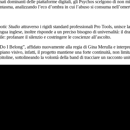
mati dominanti delle piattaforme digitali, gli Psychos scelgono di non m
antasma, analizzando l’eco d’ombra in cui l’abuso si consuma nell’omertà 
otic Studio
attraverso i rigidi standard professionali Pro Tools, unisce l
lingua inglese, inoltre risponde a un preciso bisogno di universalità: il
e: profanare il silenzio e costringere le coscienze all’ascolto.
Do I Belong”, affidato nuovamente alla regia di Gina Merulla e interpre
iano visivo, infatti, il progetto mantiene una forte continuità, non lim
line, sottolineando la volontà della band di tracciare un racconto unitar