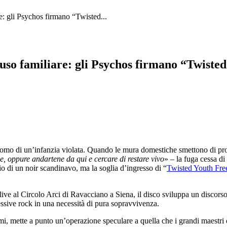
e: gli Psychos firmano “Twisted...
abuso familiare: gli Psychos firmano “Twist
ntomo di un’infanzia violata. Quando le mura domestiche smettono di p
le, oppure andartene da qui e cercare di restare vivo
» – la fuga cessa di
io di un noir scandinavo, ma la soglia d’ingresso di “
Twisted Youth Fr
e al Circolo Arci di Ravacciano a Siena, il disco sviluppa un discorso c
essive rock in una necessità di pura sopravvivenza.
i, mette a punto un’operazione speculare a quella che i grandi maestri 