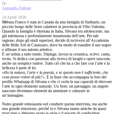
Di
Antonella Fullone
-
24 Aprile 2026
163
Silvana Franco è nata in Canada da una famiglia di Simbario, un
piccolo borgo delle Serre calabresi in provincia di Vibo Valentia.
Quando la famiglia è ritornata in Italia, Silvana era adolescente, ma
già talentuosa e profondamente innamorata dell’arte. Per tale
ragione, dopo gli studi superiori, decide di iscriversi all’Accademia
delle Belle Arti di Catanzaro, dove ha modo di esaudire il suo sogno
e affinare il suo talento artistico.
È un’artista a tutto tondo. Dipinge, lavora la ceramica, scrive, canta,
recita. Si dedica con passione alla ricerca di luoghi e opere nascoste,
anche un semplice rudere. Tutto ciò che ha a che fare con l’arte e la
bellezza è parte di lei.
«Ho la natura, l’arte e la poesia, e se questo non è sufficiente, che
cosa posso volere di più?»
. È la frase che accompagna la foto del
profilo Whatsapp di Silvana e che ci svela la sua capacità di ritrovare
l’arte in ogni elemento naturale. Un fiore, un paesaggio, un angolo
nascosto diventano elementi da ammirare e catturare in
un’immagine.
Nutro grande entusiasmo nel condurre questa intervista, ma anche
una grande emozione, perché io e Silvana siamo amiche da quasi
trent’anni e abbiamo avuto la gioia e il piacere di condividere