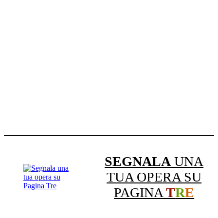
SEGNALA
UNA
TUA OPERA SU
PAGINA
T
R
E