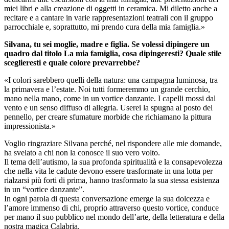
miei libri e alla creazione di oggetti in ceramica. Mi diletto anche a
recitare e a cantare in varie rappresentazioni teatrali con il gruppo
parrocchiale e, soprattutto, mi prendo cura della mia famiglia.»
Silvana, tu sei moglie, madre e figlia. Se volessi dipingere un
quadro dal titolo La mia famiglia, cosa dipingeresti? Quale stile
sceglieresti e quale colore prevarrebbe?
«I colori sarebbero quelli della natura: una campagna luminosa, tra
la primavera e l’estate. Noi tutti formeremmo un grande cerchio,
mano nella mano, come in un vortice danzante. I capelli mossi dal
vento e un senso diffuso di allegria. Userei la spugna al posto del
pennello, per creare sfumature morbide che richiamano la pittura
impressionista.»
Voglio ringraziare Silvana perché, nel rispondere alle mie domande,
ha svelato a chi non la conosce il suo vero volto.
Il tema dell’autismo, la sua profonda spiritualità e la consapevolezza
che nella vita le cadute devono essere trasformate in una lotta per
rialzarsi più forti di prima, hanno trasformato la sua stessa esistenza
in un “vortice danzante”.
In ogni parola di questa conversazione emerge la sua dolcezza e
l’amore immenso di chi, proprio attraverso questo vortice, conduce
per mano il suo pubblico nel mondo dell’arte, della letteratura e della
nostra magica Calabria.