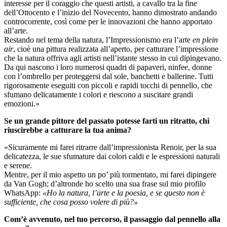
interesse per il coraggio che questi artisti, a cavallo tra la fine
dell’Ottocento e l’inizio del Novecento, hanno dimostrato andando
controcorrente, così come per le innovazioni che hanno apportato
all’arte.
Restando nel tema della natura, l’Impressionismo era l’arte
en plein
air
, cioè una pittura realizzata all’aperto, per catturare l’impressione
che la natura offriva agli artisti nell’istante stesso in cui dipingevano.
Da qui nascono i loro numerosi quadri di papaveri, ninfee, donne
con l’ombrello per proteggersi dal sole, banchetti e ballerine. Tutti
rigorosamente eseguiti con piccoli e rapidi tocchi di pennello, che
sfumano delicatamente i colori e riescono a suscitare grandi
emozioni.»
Se un grande pittore del passato potesse farti un ritratto, chi
riuscirebbe a catturare la tua anima?
«Sicuramente mi farei ritrarre dall’impressionista Renoir, per la sua
delicatezza, le sue sfumature dai colori caldi e le espressioni naturali
e serene.
Mentre, per il mio aspetto un po’ più tormentato, mi farei dipingere
da Van Gogh; d’altronde ho scelto una sua frase sul mio profilo
WhatsApp:
«Ho la natura, l’arte e la poesia, e se questo non è
sufficiente, che cosa posso volere di più?»
Com’è avvenuto, nel tuo percorso, il passaggio dal pennello alla