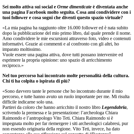
Sei molto attiva sui social e
Orme dimenticate
è diventata anche
una pagina Facebook molto seguita. Cosa ami condividere con i
tuoi follower e cosa sogni che diventi questo spazio virtuale?
«La mia pagina ha raggiunto oltre 16.000 follower ed è nata subito
dopo la pubblicazione del mio primo libro, dal quale prende il nome.
Amo condividere le mie escursioni attraverso foto, video e contenuti
informativi. Grazie ai commenti e al confronto con gli altri, ho
imparato moltissimo.
Vuole essere una pagina attiva, dove tutti possano intervenire ed
esprimere la propria opinione: uno spazio di arricchimento
reciproco.»
Nel tuo percorso hai incontrato molte personalità della cultura.
Chi ti ha colpita o ispirata di più?
«Sono davvero tante le persone che ho incontrato durante il mio
percorso, e tutte hanno avuto un ruolo importante per me. Mi risulta
difficile indicarne solo una.
Partirei da coloro che hanno arricchito il nostro libro
Legendabria
,
scrivendo la premessa e la presentazione: l’archeologa Chiara
Raimondo e l’antropologo Vito Teti. Chiara Raimondo si è
impegnata molto per far riemergere i siti archeologici calabresi, pur
non essendo originaria della regione. Vito Teti, invece, ha dato