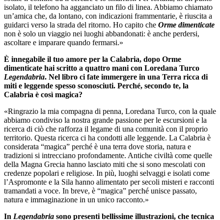
isolato, il telefono ha agganciato un filo di linea. Abbiamo chiamato
un’amica che, da lontano, con indicazioni frammentarie, è riuscita a
guidarci verso la strada del ritorno. Ho capito che
Orme dimenticate
non è solo un viaggio nei luoghi abbandonati: è anche perdersi,
ascoltare e imparare quando fermarsi.»
È innegabile il tuo amore per la Calabria, dopo Orme
dimenticate hai scritto a quattro mani con Loredana Turco
Legendabria
. Nel libro ci fate immergere in una Terra ricca di
miti e leggende spesso sconosciuti. Perché, secondo te, la
Calabria è così magica?
«Ringrazio la mia compagna di penna, Loredana Turco, con la quale
abbiamo condiviso la nostra grande passione per le escursioni e la
ricerca di ciò che rafforza il legame di una comunità con il proprio
territorio. Questa ricerca ci ha condotti alle leggende. La Calabria è
considerata “magica” perché è una terra dove storia, natura e
tradizioni si intrecciano profondamente. Antiche civiltà come quelle
della Magna Grecia hanno lasciato miti che si sono mescolati con
credenze popolari e religiose. In più, luoghi selvaggi e isolati come
l’Aspromonte e la Sila hanno alimentato per secoli misteri e racconti
tramandati a voce. In breve, è “magica” perché unisce passato,
natura e immaginazione in un unico racconto.»
In
Legendabria
sono presenti bellissime illustrazioni, che tecnica