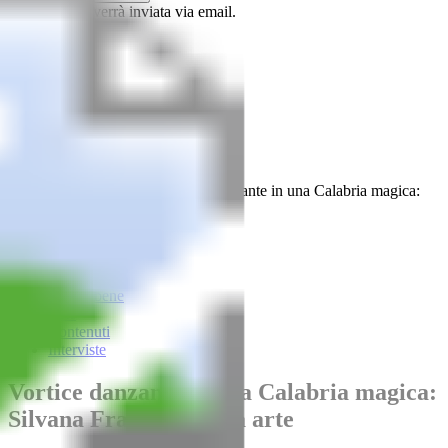
La password verrà inviata via email.
Home
Rubriche
Contenuti
Mediateca
Vetrina
Home
Vivere bene
Arte
Vortice danzante in una Calabria magica:
Silvana Franco e la sua arte
Vivere bene
Arte
Contenuti
Interviste
Vortice danzante in una Calabria magica:
Silvana Franco e la sua arte