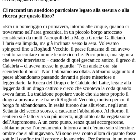
Ci racconti un aneddoto particolare legato alla stesura o alla
ricerca per questo libro?
«Era un pomeriggio di primavera, intorno alle cinque, quando ci
trovavamo nell’area grecanica, in un piccolo borgo arroccato
considerato da molti l’acropoli della Magna Grecia: Gallicianò.
L’aria era limpida, ma già inclinata verso la sera. Volevamo
spingerci fino a Roghudi Vecchio, il paese fantasma di cui avevo
sentito raccontare durante le mie ricerche. Poco prima, una signora
che avevo intervistato – custode di quel grecanico antico, il greco di
Calabria – ci aveva messe in guardia: “Non andate ora, sta
scendendo il buio”. Non l’abbiamo ascoltata. Abbiamo raggiunto il
paese abbandonato passando davanti a pietre misteriose e
leggendarie, la Rocca del Drago e le Caldaie del Latte, legate alla
leggenda di un drago cattivo e cieco che scuoteva la coda quando
aveva fame. La tradizione popolare vuole che sia stato proprio il
drago a provocare le frane di Roghudi Vecchio, motivo per cui il
borgo fu abbandonato. In realtà furono due alluvioni, negli anni
Settanta del secolo scorso, a causarne l’abbandono. Al ritorno, il
sentiero si è fatto via via più incerto, inghiottito dalla vegetazione
dell’Aspromonte. A un certo punto, senza quasi accorgercene,
abbiamo perso l’orientamento. Intorno a noi c’erano solo silenzio e
ombre che si allungavano. Mi sono resa conto allora di quanto fosse
sottile il confine tra il cercare e lo smarrirsi. Per fortuna, in un punto