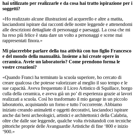
hai utilizzato per realizzarle e da cosa hai tratto ispirazione per i
soggetti?
«Ho realizzato alcune illustrazioni ad acquerello e altre a matita,
lasciandomi ispirare dai racconti delle nostre leggende e attenendomi
alle descrizioni dettagliate di personaggi e paesaggi. La cosa che mi
ha reso più felice è stata dare un volto a personaggi e scene mai
rappresentati finora.»
Mi piacerebbe parlare della tua attività con tuo figlio Francesco
e del mondo della manualità. Insieme a lui create opere in
ceramica. Avete un laboratorio? Come prendono forma le
vostre creazioni?
«Quando Franci ha terminato la scuola superiore, ho cercato di
creare qualcosa che potesse valorizzare al meglio il suo tempo e le
sue capacità. Aveva frequentato il Liceo Artistico di Squillace, borgo
culla della ceramica, e aveva già un po’ di esperienza grazie ai lavori
realizzati a scuola. Così ho trasformato il mio garage in un piccolo
laboratorio, acquistando un forno e tutto l’occorrente. Abbiamo
iniziato creando animaletti e oggetti decorativi, lasciandoci ispirare
anche dai beni archeologici, artistici e architettonici della Calabria,
oltre che dalle sue leggende, qualche volta rivisitandoli con tecniche
pittoriche proprie delle Avanguardie Artistiche di fine ‘800 e inizio
‘900.»