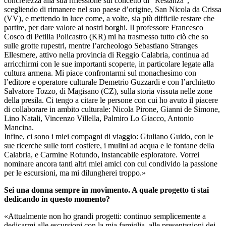
concretezza alla sua riflessione sul concetto di “Restanza”,
scegliendo di rimanere nel suo paese d’origine, San Nicola da Crissa
(VV), e mettendo in luce come, a volte, sia più difficile restare che
partire, per dare valore ai nostri borghi. Il professore Francesco
Cosco di Petilia Policastro (KR) mi ha trasmesso tutto ciò che so
sulle grotte rupestri, mentre l’archeologo Sebastiano Stranges
Ellesmere, attivo nella provincia di Reggio Calabria, continua ad
arricchirmi con le sue importanti scoperte, in particolare legate alla
cultura armena. Mi piace confrontarmi sul monachesimo con
l’editore e operatore culturale Demetrio Guzzardi e con l’architetto
Salvatore Tozzo, di Magisano (CZ), sulla storia vissuta nelle zone
della presila. Ci tengo a citare le persone con cui ho avuto il piacere
di collaborare in ambito culturale: Nicola Pirone, Gianni de Simone,
Lino Natali, Vincenzo Villella, Palmiro Lo Giacco, Antonio
Mancina.
Infine, ci sono i miei compagni di viaggio: Giuliano Guido, con le
sue ricerche sulle torri costiere, i mulini ad acqua e le fontane della
Calabria, e Carmine Rotundo, instancabile esploratore. Vorrei
nominare ancora tanti altri miei amici con cui condivido la passione
per le escursioni, ma mi dilungherei troppo.»
Sei una donna sempre in movimento. A quale progetto ti stai
dedicando in questo momento?
«Attualmente non ho grandi progetti: continuo semplicemente a
dedicarmi alle escursioni con la mia famiglia, alle presentazioni dei