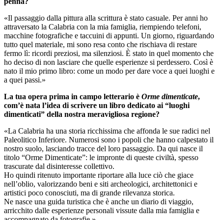
penna?
«Il passaggio dalla pittura alla scrittura è stato casuale. Per anni ho
attraversato la Calabria con la mia famiglia, riempiendo telefoni,
macchine fotografiche e taccuini di appunti. Un giorno, riguardando
tutto quel materiale, mi sono resa conto che rischiava di restare
fermo lì: ricordi preziosi, ma silenziosi. È stato in quel momento che
ho deciso di non lasciare che quelle esperienze si perdessero. Così è
nato il mio primo libro: come un modo per dare voce a quei luoghi e
a quei passi.»
La tua opera prima in campo letterario è
Orme dimenticate
,
com’è nata l’idea di scrivere un libro dedicato ai “luoghi
dimenticati” della nostra meravigliosa regione?
«La Calabria ha una storia ricchissima che affonda le sue radici nel
Paleolitico Inferiore. Numerosi sono i popoli che hanno calpestato il
nostro suolo, lasciando tracce del loro passaggio. Da qui nasce il
titolo “Orme Dimenticate”: le impronte di queste civiltà, spesso
trascurate dal disinteresse collettivo.
Ho quindi ritenuto importante riportare alla luce ciò che giace
nell’oblio, valorizzando beni e siti archeologici, architettonici e
artistici poco conosciuti, ma di grande rilevanza storica.
Ne nasce una guida turistica che è anche un diario di viaggio,
arricchito dalle esperienze personali vissute dalla mia famiglia e
accompagnato da fotografie.»