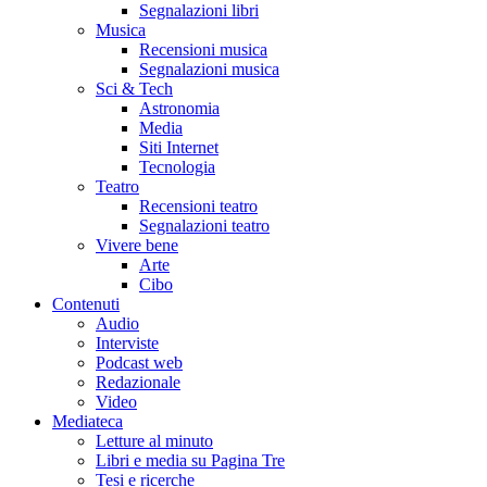
Segnalazioni libri
Musica
Recensioni musica
Segnalazioni musica
Sci & Tech
Astronomia
Media
Siti Internet
Tecnologia
Teatro
Recensioni teatro
Segnalazioni teatro
Vivere bene
Arte
Cibo
Contenuti
Audio
Interviste
Podcast web
Redazionale
Video
Mediateca
Letture al minuto
Libri e media su Pagina Tre
Tesi e ricerche