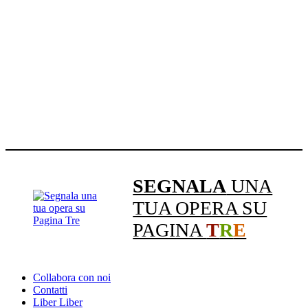
SEGNALA
UNA
TUA OPERA SU
PAGINA
T
R
E
Collabora con noi
Contatti
Liber Liber