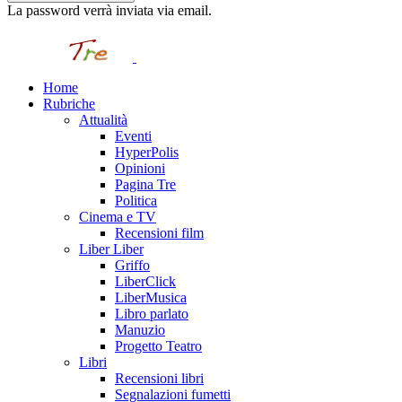
La password verrà inviata via email.
Home
Rubriche
Attualità
Eventi
HyperPolis
Opinioni
Pagina Tre
Politica
Cinema e TV
Recensioni film
Liber Liber
Griffo
LiberClick
LiberMusica
Libro parlato
Manuzio
Progetto Teatro
Libri
Recensioni libri
Segnalazioni fumetti