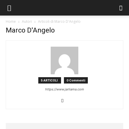
Home
Autori
Articoli di Marco D'Angelo
Marco D'Angelo
5 ARTICOLI
0 Commenti
https://www.jarliama.com