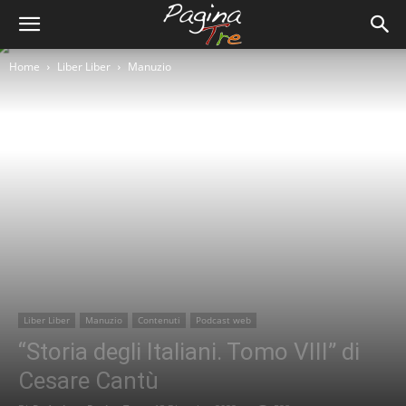
Home
Liber Liber
Manuzio
Liber Liber
Manuzio
Contenuti
Podcast web
“Storia degli Italiani. Tomo VIII” di
Cesare Cantù