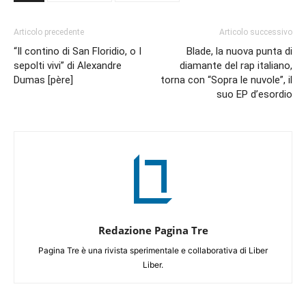
Articolo precedente
Articolo successivo
“Il contino di San Floridio, o I
Blade, la nuova punta di
sepolti vivi” di Alexandre
diamante del rap italiano,
Dumas [père]
torna con “Sopra le nuvole”, il
suo EP d’esordio
Redazione Pagina Tre
Pagina Tre è una rivista sperimentale e collaborativa di Liber
Liber.