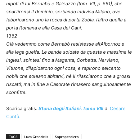
nipoti di lui Bernabò e Galeazzo (tom. VII, p. 561), che
spartironsi il dominio, serbando indivisa Milano, ove
fabbricarono uno la rôcca di porta Zobia, l’altro quella a
porta Romana e alla Casa dei Cani.
1362
Già vedemmo come Bernabò resistesse all’Albornoz e
alla lega guelfa. Le bande soldate da questa e massime le
inglesi, spintesi fino a Magenta, Corbetta, Nerviano,
Vituone, dilapidarono ogni cosa, e rapirono seicento
nobili che soleano abitarvi, nè li rilasciarono che a grossi
riscatti; ma in fine a Casorate rimasero sanguinosamente
sconfitte.
Scarica gratis:
Storia degli Italiani. Tomo VIII
di
Cesare
Cantù
.
TAGS
Luca Grandelis
Soprapensiero