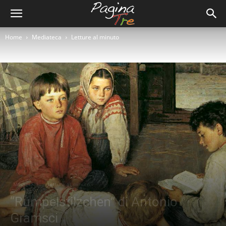
Home
Mediateca
Letture al minuto
Mediateca
Letture al minuto
“Rumpelstilzchen” di Antonio
Gramsci