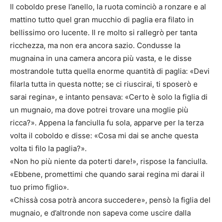
Il coboldo prese l’anello, la ruota cominciò a ronzare e al
mattino tutto quel gran mucchio di paglia era filato in
bellissimo oro lucente. Il re molto si rallegrò per tanta
ricchezza, ma non era ancora sazio. Condusse la
mugnaina in una camera ancora più vasta, e le disse
mostrandole tutta quella enorme quantità di paglia: «Devi
filarla tutta in questa notte; se ci riuscirai, ti sposerò e
sarai regina», e intanto pensava: «Certo è solo la figlia di
un mugnaio, ma dove potrei trovare una moglie più
ricca?». Appena la fanciulla fu sola, apparve per la terza
volta il coboldo e disse: «Cosa mi dai se anche questa
volta ti filo la paglia?».
«Non ho più niente da poterti dare!», rispose la fanciulla.
«Ebbene, promettimi che quando sarai regina mi darai il
tuo primo figlio».
«Chissà cosa potrà ancora succedere», pensò la figlia del
mugnaio, e d’altronde non sapeva come uscire dalla