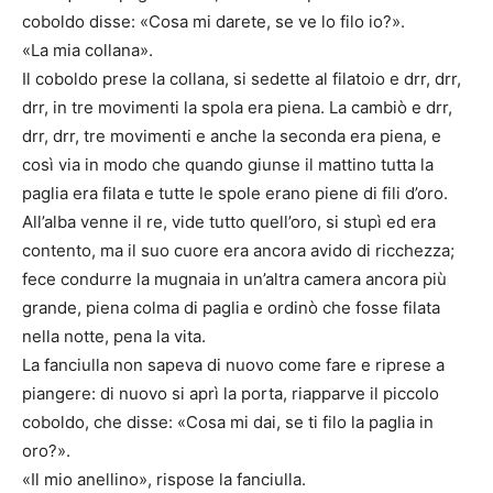
coboldo disse: «Cosa mi darete, se ve lo filo io?».
«La mia collana».
Il coboldo prese la collana, si sedette al filatoio e drr, drr,
drr, in tre movimenti la spola era piena. La cambiò e drr,
drr, drr, tre movimenti e anche la seconda era piena, e
così via in modo che quando giunse il mattino tutta la
paglia era filata e tutte le spole erano piene di fili d’oro.
All’alba venne il re, vide tutto quell’oro, si stupì ed era
contento, ma il suo cuore era ancora avido di ricchezza;
fece condurre la mugnaia in un’altra camera ancora più
grande, piena colma di paglia e ordinò che fosse filata
nella notte, pena la vita.
La fanciulla non sapeva di nuovo come fare e riprese a
piangere: di nuovo si aprì la porta, riapparve il piccolo
coboldo, che disse: «Cosa mi dai, se ti filo la paglia in
oro?».
«Il mio anellino», rispose la fanciulla.