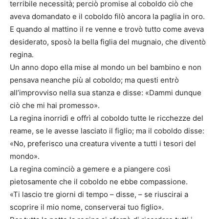
terribile necessità; perciò promise al coboldo ciò che
aveva domandato e il coboldo filò ancora la paglia in oro.
E quando al mattino il re venne e trovò tutto come aveva
desiderato, sposò la bella figlia del mugnaio, che diventò
regina.
Un anno dopo ella mise al mondo un bel bambino e non
pensava neanche più al coboldo; ma questi entrò
all’improvviso nella sua stanza e disse: «Dammi dunque
ciò che mi hai promesso».
La regina inorridì e offrì al coboldo tutte le ricchezze del
reame, se le avesse lasciato il figlio; ma il coboldo disse:
«No, preferisco una creatura vivente a tutti i tesori del
mondo».
La regina cominciò a gemere e a piangere così
pietosamente che il coboldo ne ebbe compassione.
«Ti lascio tre giorni di tempo – disse, – se riuscirai a
scoprire il mio nome, conserverai tuo figlio».