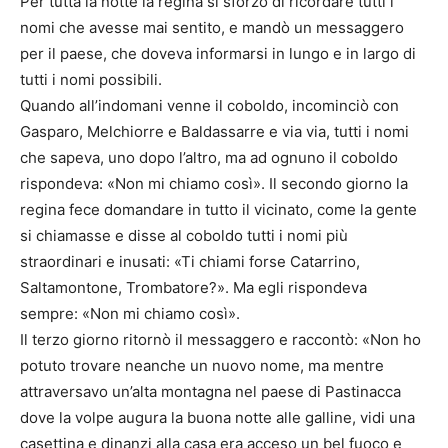
Per tutta la notte la regina si sforzò di ricordare tutti i
nomi che avesse mai sentito, e mandò un messaggero
per il paese, che doveva informarsi in lungo e in largo di
tutti i nomi possibili.
Quando all’indomani venne il coboldo, incominciò con
Gasparo, Melchiorre e Baldassarre e via via, tutti i nomi
che sapeva, uno dopo l’altro, ma ad ognuno il coboldo
rispondeva: «Non mi chiamo così». Il secondo giorno la
regina fece domandare in tutto il vicinato, come la gente
si chiamasse e disse al coboldo tutti i nomi più
straordinari e inusati: «Ti chiami forse Catarrino,
Saltamontone, Trombatore?». Ma egli rispondeva
sempre: «Non mi chiamo così».
Il terzo giorno ritornò il messaggero e raccontò: «Non ho
potuto trovare neanche un nuovo nome, ma mentre
attraversavo un’alta montagna nel paese di Pastinacca
dove la volpe augura la buona notte alle galline, vidi una
casettina e dinanzi alla casa era acceso un bel fuoco e