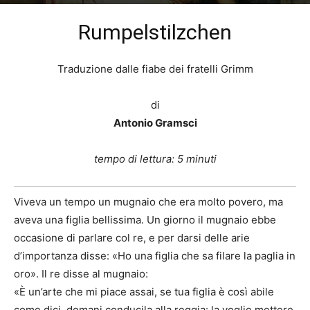
Di
Ugo Santamaria
-
7 Settembre 2021
1078
Rumpelstilzchen
Traduzione dalle fiabe dei fratelli Grimm
di
Antonio Gramsci
tempo di lettura: 5 minuti
Viveva un tempo un mugnaio che era molto povero, ma
aveva una figlia bellissima. Un giorno il mugnaio ebbe
occasione di parlare col re, e per darsi delle arie
d’importanza disse: «Ho una figlia che sa filare la paglia in
oro». Il re disse al mugnaio:
«È un’arte che mi piace assai, se tua figlia è così abile
come dici, domani conducila alla reggia: la voglio mettere