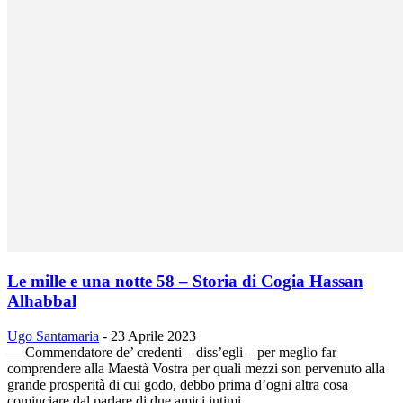
Le mille e una notte 58 – Storia di Cogia Hassan
Alhabbal
Ugo Santamaria
-
23 Aprile 2023
— Commendatore de’ credenti – diss’egli – per meglio far
comprendere alla Maestà Vostra per quali mezzi son pervenuto alla
grande prosperità di cui godo, debbo prima d’ogni altra cosa
cominciare dal parlare di due amici intimi…