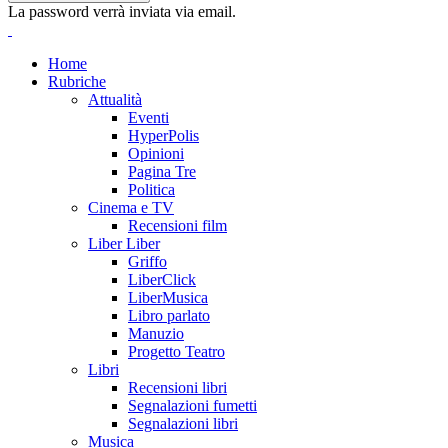
La password verrà inviata via email.
Home
Rubriche
Attualità
Eventi
HyperPolis
Opinioni
Pagina Tre
Politica
Cinema e TV
Recensioni film
Liber Liber
Griffo
LiberClick
LiberMusica
Libro parlato
Manuzio
Progetto Teatro
Libri
Recensioni libri
Segnalazioni fumetti
Segnalazioni libri
Musica