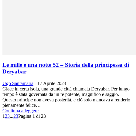
Le mille e una notte 52 – Storia della principessa di
Deryabar
Ugo Santamaria
-
17 Aprile 2023
Giace in certa isola, una grande città chiamata Deryabar. Per lungo
tempo è stata governata da un re potente, magnifico e saggio.
Questo principe non aveva posterità, e ciò solo mancava a renderlo
pienamente felice…
Continua a leggere
1
2
3
...
23
Pagina 1 di 23