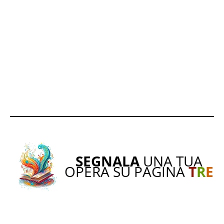
SEGNALA
UNA TUA
OPERA SU PAGINA
T
R
E