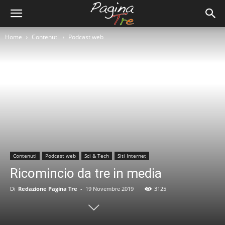
Home
Contenuti
Podcast web
Contenuti
Podcast web
Sci & Tech
Siti Internet
Ricomincio da tre in media
Di
Redazione Pagina Tre
-
19 Novembre 2019
3125