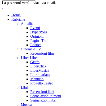
La password verrà inviata via email.
Home
Rubriche
Attualità
Eventi
HyperPolis
Opinioni
Pagina Tre
Politica
Cinema e TV
Recensioni film
Liber Liber
Griffo
LiberClick
LiberMusica
Libro parlato
Manuzio
Progetto Teatro
Libri
Recensioni libri
Segnalazioni fumetti
Segnalazioni libri
Musica