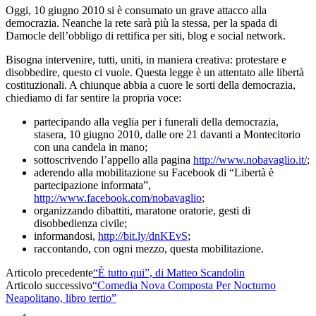
Oggi, 10 giugno 2010 si è consumato un grave attacco alla
democrazia. Neanche la rete sarà più la stessa, per la spada di
Damocle dell’obbligo di rettifica per siti, blog e social network.
Bisogna intervenire, tutti, uniti, in maniera creativa: protestare e
disobbedire, questo ci vuole. Questa legge è un attentato alle libertà
costituzionali. A chiunque abbia a cuore le sorti della democrazia,
chiediamo di far sentire la propria voce:
partecipando alla veglia per i funerali della democrazia,
stasera, 10 giugno 2010, dalle ore 21 davanti a Montecitorio
con una candela in mano;
sottoscrivendo l’appello alla pagina
http://www.nobavaglio.it/
;
aderendo alla mobilitazione su Facebook di “Libertà è
partecipazione informata”,
http://www.facebook.com/nobavaglio
;
organizzando dibattiti, maratone oratorie, gesti di
disobbedienza civile;
informandosi,
http://bit.ly/dnKEvS
;
raccontando, con ogni mezzo, questa mobilitazione.
Articolo precedente
“È tutto qui”, di Matteo Scandolin
Articolo successivo
“Comedia Nova Composta Per Nocturno
Neapolitano, libro tertio”