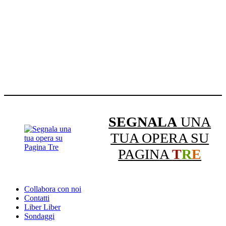
SEGNALA
UNA
TUA OPERA SU
PAGINA
T
R
E
Collabora con noi
Contatti
Liber Liber
Sondaggi