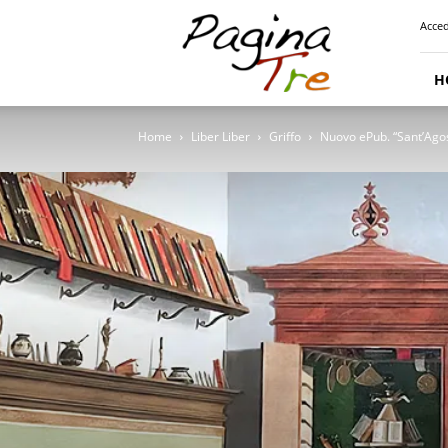
Pagina
Acced
Tre
H
Home
Liber Liber
Griffo
Nuovo ePub. “Sant’Agos