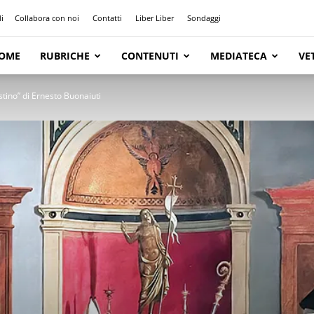
i
Collabora con noi
Contatti
Liber Liber
Sondaggi
OME
RUBRICHE
CONTENUTI
MEDIATECA
VE
tino” di Ernesto Buonaiuti