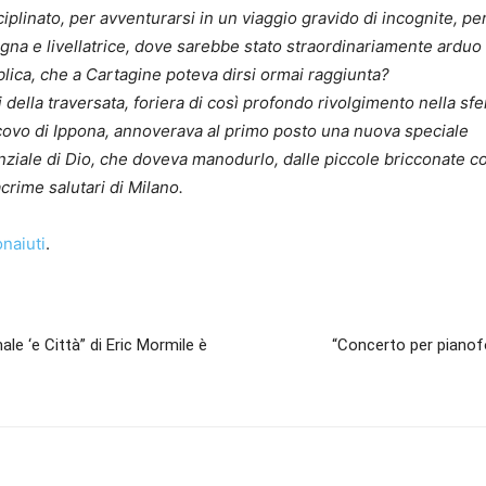
sciplinato, per avventurarsi in un viaggio gravido di incognite, pe
cigna e livellatrice, dove sarebbe stato straordinariamente arduo
ica, che a Cartagine poteva dirsi ormai raggiunta?
 della traversata, foriera di così profondo rivolgimento nella sfe
scovo di Ippona, annoverava al primo posto una nuova speciale
enziale di Dio, che doveva manodurlo, dalle piccole bricconate
acrime salutari di Milano.
naiuti
.
le ‘e Città” di Eric Mormile è
“Concerto per pianofo