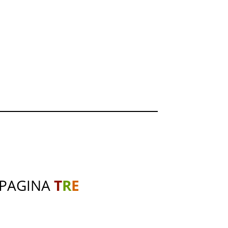
 PAGINA
T
R
E