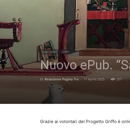
Liber Liber
Griffo
Nuovo ePub. “Sa
Di
Redazione Pagina Tre
-
17 Aprile 2025
257
Grazie ai volontari del Progetto Griffo è onl