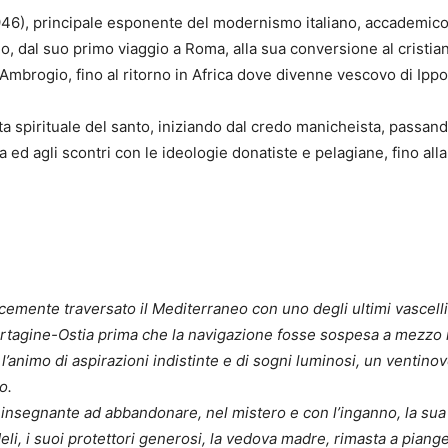
46), principale esponente del modernismo italiano, accademico e
o, dal suo primo viaggio a Roma, alla sua conversione al cristia
Ambrogio, fino al ritorno in Africa dove divenne vescovo di Ippo
 vita spirituale del santo, iniziando dal credo manicheista, passan
na ed agli scontri con le ideologie donatiste e pelagiane, fino al
cemente traversato il Mediterraneo con uno degli ultimi vascelli
Cartagine-Ostia prima che la navigazione fosse sospesa a mezz
l’animo di aspirazioni indistinte e di sogni luminosi, un ventin
o.
insegnante ad abbandonare, nel mistero e con l’inganno, la sua
deli, i suoi protettori generosi, la vedova madre, rimasta a piange