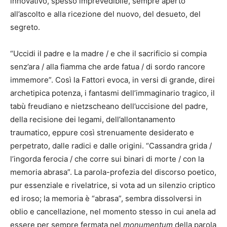
innovativo, spesso imprevedibile, sempre aperto
all’ascolto e alla ricezione del nuovo, del desueto, del
segreto.
“Uccidi il padre e la madre / e che il sacrificio si compia
senz’ara / alla fiamma che arde fatua / di sordo rancore
immemore”. Così la Fattori evoca, in versi di grande, direi
archetipica potenza, i fantasmi dell’immaginario tragico, il
tabù freudiano e nietzscheano dell’uccisione del padre,
della recisione dei legami, dell’allontanamento
traumatico, eppure così strenuamente desiderato e
perpetrato, dalle radici e dalle origini. “Cassandra grida /
l’ingorda ferocia / che corre sui binari di morte / con la
memoria abrasa”. La parola-profezia del discorso poetico,
pur essenziale e rivelatrice, si vota ad un silenzio criptico
ed iroso; la memoria è “abrasa”, sembra dissolversi in
oblio e cancellazione, nel momento stesso in cui anela ad
essere per sempre fermata nel
monumentum
della parola