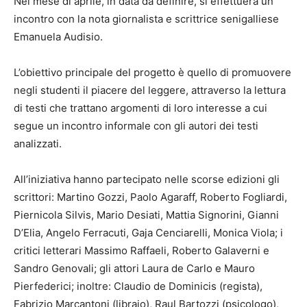
Nel mese di aprile, in data da definire, si effettuerà un
incontro con la nota giornalista e scrittrice senigalliese
Emanuela Audisio.
L’obiettivo principale del progetto è quello di promuovere
negli studenti il piacere del leggere, attraverso la lettura
di testi che trattano argomenti di loro interesse a cui
segue un incontro informale con gli autori dei testi
analizzati.
All’iniziativa hanno partecipato nelle scorse edizioni gli
scrittori: Martino Gozzi, Paolo Agaraff, Roberto Fogliardi,
Piernicola Silvis, Mario Desiati, Mattia Signorini, Gianni
D’Elia, Angelo Ferracuti, Gaja Cenciarelli, Monica Viola; i
critici letterari Massimo Raffaeli, Roberto Galaverni e
Sandro Genovali; gli attori Laura de Carlo e Mauro
Pierfederici; inoltre: Claudio de Dominicis (regista),
Fabrizio Marcantoni (libraio), Raul Bartozzi (psicologo),