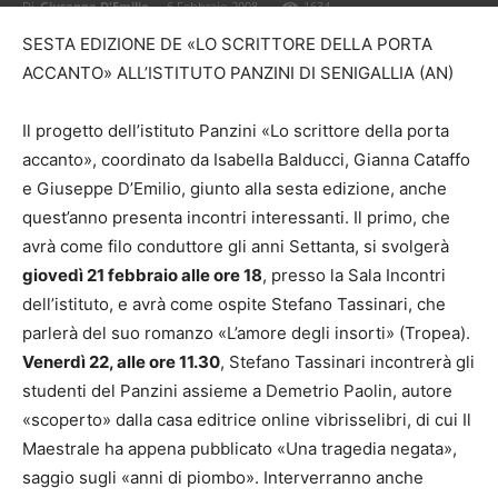
Di
Giuseppe D'Emilio
-
6 Febbraio 2008
1634
SESTA EDIZIONE DE «LO SCRITTORE DELLA PORTA
ACCANTO» ALL’ISTITUTO PANZINI DI SENIGALLIA (AN)
Il progetto dell’istituto Panzini «Lo scrittore della porta
accanto», coordinato da Isabella Balducci, Gianna Cataffo
e Giuseppe D’Emilio, giunto alla sesta edizione, anche
quest’anno presenta incontri interessanti. Il primo, che
avrà come filo conduttore gli anni Settanta, si svolgerà
giovedì 21 febbraio alle ore 18
, presso la Sala Incontri
dell’istituto, e avrà come ospite Stefano Tassinari, che
parlerà del suo romanzo «L’amore degli insorti» (Tropea).
Venerdì 22, alle ore 11.30
, Stefano Tassinari incontrerà gli
studenti del Panzini assieme a Demetrio Paolin, autore
«scoperto» dalla casa editrice online vibrisselibri, di cui Il
Maestrale ha appena pubblicato «Una tragedia negata»,
saggio sugli «anni di piombo». Interverranno anche