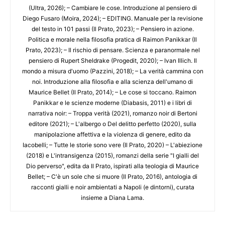
(Ultra, 2026); – Cambiare le cose. Introduzione al pensiero di
Diego Fusaro (Moira, 2024); – EDITING. Manuale per la revisione
del testo in 101 passi (Il Prato, 2023); – Pensiero in azione.
Politica e morale nella filosofia pratica di Raimon Panikkar (Il
Prato, 2023); – Il rischio di pensare. Scienza e paranormale nel
pensiero di Rupert Sheldrake (Progedit, 2020); – Ivan Illich. Il
mondo a misura d'uomo (Pazzini, 2018); – La verità cammina con
noi. Introduzione alla filosofia e alla scienza dell'umano di
Maurice Bellet (Il Prato, 2014); – Le cose si toccano. Raimon
Panikkar e le scienze moderne (Diabasis, 2011) e i libri di
narrativa noir: – Troppa verità (2021), romanzo noir di Bertoni
editore (2021); – L'albergo o Del delitto perfetto (2020), sulla
manipolazione affettiva e la violenza di genere, edito da
Iacobelli; – Tutte le storie sono vere (Il Prato, 2020) – L'abiezione
(2018) e L'intransigenza (2015), romanzi della serie "I gialli del
Dio perverso", edita da Il Prato, ispirati alla teologia di Maurice
Bellet; – C'è un sole che si muore (Il Prato, 2016), antologia di
racconti gialli e noir ambientati a Napoli (e dintorni), curata
insieme a Diana Lama.