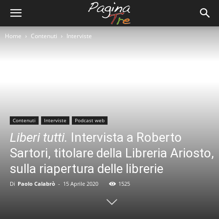
Home
Contenuti
Interviste
Contenuti
Interviste
Podcast web
Liberi tutti.
Intervista a Roberto
Sartori, titolare della Libreria Ariosto,
sulla riapertura delle librerie
Di
Paolo Calabrò
-
15 Aprile 2020
1525