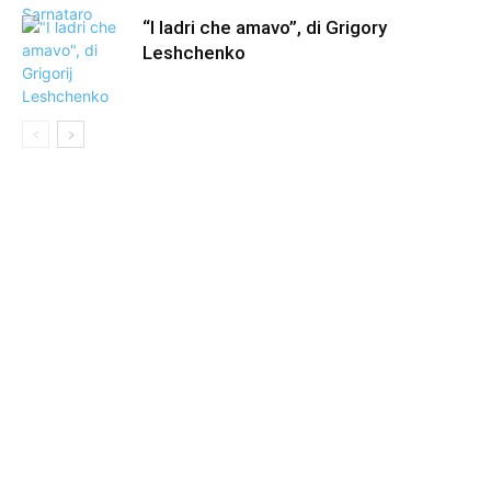
“I ladri che amavo”, di Grigory
Leshchenko