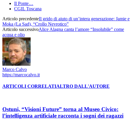
Il Ponte…
CGIL Toscana
Articolo precedente
Il grido di aiuto di un’intera generazione: Jamie e
Moka (La Sad), “Crollo Nevrotico”
Articolo successivo
Alice Alagna canta l’amore “Insolubile” come
acqua e olio
Marco Calvo
https://marcocalvo.it
ARTICOLI CORRELATI
ALTRO DALL'AUTORE
Ostuni, “Visioni Future” torna al Museo Civico:
l’intelligenza artificiale racconta i sogni dei ragazzi