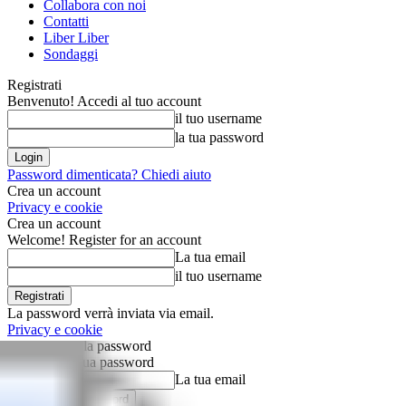
Collabora con noi
Contatti
Liber Liber
Sondaggi
Registrati
Benvenuto! Accedi al tuo account
il tuo username
la tua password
Password dimenticata? Chiedi aiuto
Crea un account
Privacy e cookie
Crea un account
Welcome! Register for an account
La tua email
il tuo username
La password verrà inviata via email.
Privacy e cookie
Recupero della password
Recupera la tua password
La tua email