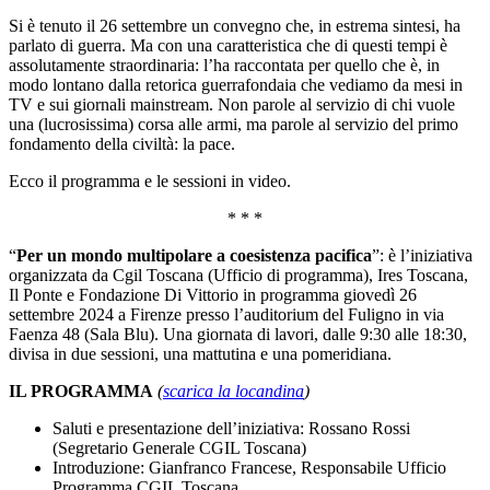
Si è tenuto il 26 settembre un convegno che, in estrema sintesi, ha
parlato di guerra. Ma con una caratteristica che di questi tempi è
assolutamente straordinaria: l’ha raccontata per quello che è, in
modo lontano dalla retorica guerrafondaia che vediamo da mesi in
TV e sui giornali mainstream. Non parole al servizio di chi vuole
una (lucrosissima) corsa alle armi, ma parole al servizio del primo
fondamento della civiltà: la pace.
Ecco il programma e le sessioni in video.
* * *
“
Per un mondo multipolare a coesistenza pacifica
”: è l’iniziativa
organizzata da Cgil Toscana (Ufficio di programma), Ires Toscana,
Il Ponte e Fondazione Di Vittorio in programma giovedì 26
settembre 2024 a Firenze presso l’auditorium del Fuligno in via
Faenza 48 (Sala Blu). Una giornata di lavori, dalle 9:30 alle 18:30,
divisa in due sessioni, una mattutina e una pomeridiana.
IL PROGRAMMA
(
scarica la locandina
)
Saluti e presentazione dell’iniziativa: Rossano Rossi
(Segretario Generale CGIL Toscana)
Introduzione: Gianfranco Francese, Responsabile Ufficio
Programma CGIL Toscana