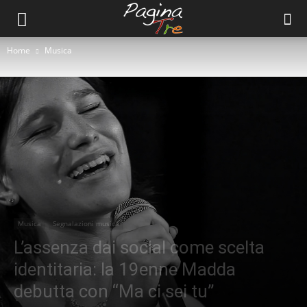
Home
Musica
Musica
Segnalazioni musica
L’assenza dai social come scelta
identitaria: la 19enne Madda
debutta con “Ma ci sei tu”