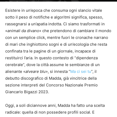
Di
Elisa Serrani
-
4 Febbraio 2026
127
Esistere in un’epoca che consuma ogni slancio vitale
sotto il peso di notifiche e algoritmi significa, spesso,
rassegnarsi a un’apatia indotta. Ci siamo trasformati in
«
animali da divano
» che pretendono di cambiare il mondo
con un semplice click, mentre fuori le cronache narrano
di mari che inghiottono sogni e di un’ecologia che resta
confinata tra le pagine di un giornale, incapace di
restituirci l’aria. In questo contesto di “dipendenza
cerebrale”, dove la città assume le sembianze di un
alienante «
alveare blu
», si innesta “
Ma ci sei tu
”, il
debutto discografico di Madda, già vincitrice della
sezione interpreti del Concorso Nazionale Premio
Giancarlo Bigazzi 2023.
Oggi, a soli diciannove anni, Madda ha fatto una scelta
radicale: quella di non possedere profili social. E