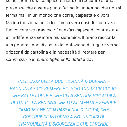
sei tu” non è una semplice ballata: è il racconto di una
presenza che diventa punto fermo in un tempo che non si
ferma mai. In un mondo che corre, calpesta e divora,
Madda individua nell’altro l’unica vera oasi di sicurezza,
l’unico «
mezzo grammo di poesia
» capace di contrastare
un’indifferenza sempre più sistemica. Il brano racconta
una generazione divisa tra la tentazione di fuggire verso
orizzonti da cartolina e la necessità di restare per
«
ammazzare le paure figlie della diffidenza
».
«NEL CAOS DELLA QUOTIDIANITÀ MODERNA –
RACCONTA -, C’È SEMPRE PIÙ BISOGNO DI UN CUORE
CHE BATTE FORTE E CHE CI FA SENTIRE VIVI ALDILÀ
DI TUTTO. LA BENZINA CHE LO ALIMENTA È SEMPRE
L’AMORE CHE NON PASSA MAI DI MODA, CHE
COSTRUISCE INTORNO A NOI UN’OASI DI
TRANQUILLITÀ E SICUREZZA E CHE CI RENDE