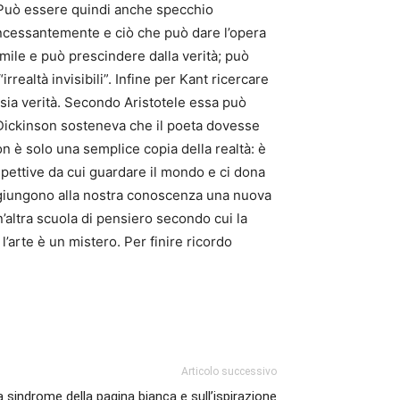
. Può essere quindi anche specchio
 incessantemente e ciò che può dare l’opera
simile e può prescindere dalla verità; può
realtà invisibili”. Infine per Kant ricercare
e sia verità. Secondo Aristotele essa può
y Dickinson sosteneva che il poeta dovesse
n è solo una semplice copia della realtà: è
pettive da cui guardare il mondo e ci dona
 aggiungono alla nostra conoscenza una nuova
’altra scuola di pensiero secondo cui la
arte è un mistero. Per finire ricordo
Articolo successivo
a sindrome della pagina bianca e sull’ispirazione