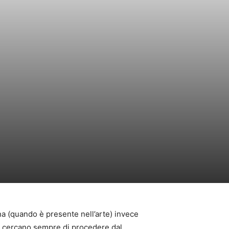
na (quando è presente nell’arte) invece
ti cercano sempre di procedere dal