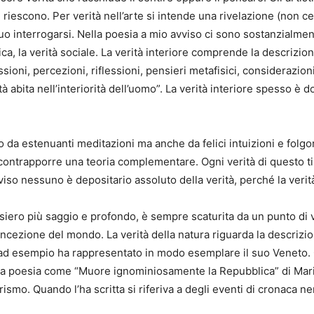
riescono. Per verità nell’arte si intende una rivelazione (non cer
 interrogarsi. Nella poesia a mio avviso ci sono sostanzialmente
orica, la verità sociale. La verità interiore comprende la descrizion
ioni, percezioni, riflessioni, pensieri metafisici, considerazioni
à abita nell’interiorità dell’uomo”. La verità interiore spesso è
 estenuanti meditazioni ma anche da felici intuizioni e folgor
 contrapporre una teoria complementare. Ogni verità di questo 
vviso nessuno è depositario assoluto della verità, perché la ver
siero più saggio e profondo, è sempre scaturita da un punto di v
oncezione del mondo. La verità della natura riguarda la descrizio
d esempio ha rappresentato in modo esemplare il suo Veneto. Qu
una poesia come “Muore ignominiosamente la Repubblica” di Mar
orismo. Quando l’ha scritta si riferiva a degli eventi di cronaca n