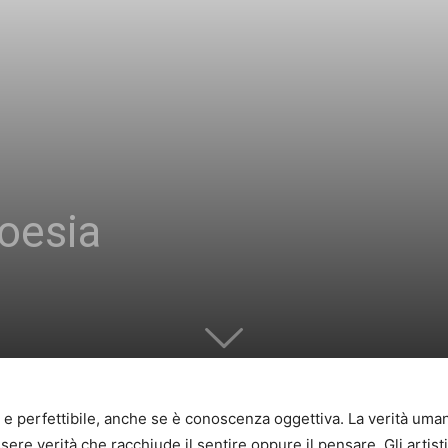
poesia
a e perfettibile, anche se è conoscenza oggettiva. La verità uma
re verità che racchiude il sentire oppure il pensare. Gli artis