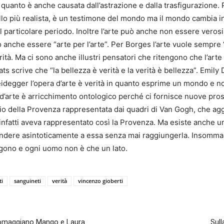
quanto è anche causata dall’astrazione e dalla trasfigurazione
uello più realista, è un testimone del mondo ma il mondo cambia
quel particolare periodo. Inoltre l’arte può anche non essere vero
nche essere “arte per l’arte”. Per Borges l’arte vuole sempre “ir
rità. Ma ci sono anche illustri pensatori che ritengono che l’art
 scrive che “la bellezza è verità e la verità è bellezza”. Emil
eidegger l’opera d’arte è verità in quanto esprime un mondo e no
’arte è arricchimento ontologico perché ci fornisce nuove pros
esempio della Provenza rappresentata dai quadri di Van Gogh, che
nfatti aveva rappresentato così la Provenza. Ma esiste anche un
dere asintoticamente a essa senza mai raggiungerla. Insomma l’
ligono e ogni uomo non è che un lato.
ti
sanguineti
verità
vincenzo gioberti
o omaggiano Mango e Laura
Sull