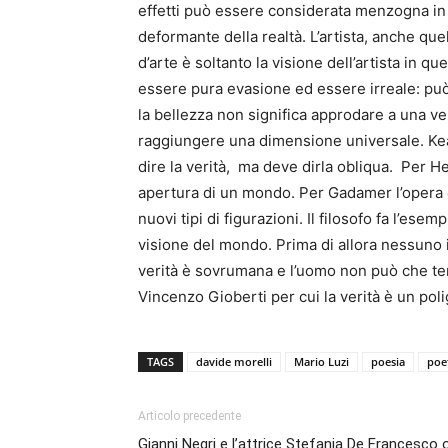
effetti può essere considerata menzogna in 
deformante della realtà. L’artista, anche q
d’arte è soltanto la visione dell’artista in 
essere pura evasione ed essere irreale: può a
la bellezza non significa approdare a una ve
raggiungere una dimensione universale. Keats
dire la verità, ma deve dirla obliqua. Per H
apertura di un mondo. Per Gadamer l’opera d
nuovi tipi di figurazioni. Il filosofo fa l’
visione del mondo. Prima di allora nessuno i
verità è sovrumana e l’uomo non può che ten
Vincenzo Gioberti per cui la verità è un po
TAGS
davide morelli
Mario Luzi
poesia
poe
Articolo precedente
Gianni Negri e l’attrice Stefania De Francesc