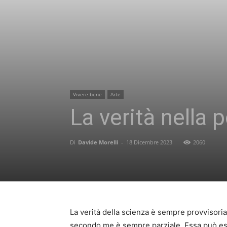
Vivere bene
Arte
La verità nella 
Di
Davide Morelli
-
18 Dicembre 2023
2060
La verità della scienza è sempre provvisori
secondo me è sempre parziale. Essa può esse