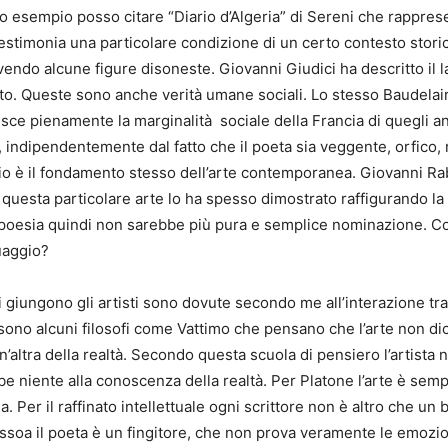
tro esempio posso citare “Diario d’Algeria” di Sereni che rappres
timonia una particolare condizione di un certo contesto storico.
ivendo alcune figure disoneste. Giovanni Giudici ha descritto il 
. Queste sono anche verità umane sociali. Lo stesso Baudelaire,
uisce pienamente la marginalità sociale della Francia di quegli 
indipendentemente dal fatto che il poeta sia veggente, orfico, r
gio è il fondamento stesso dell’arte contemporanea. Giovanni Ra
questa particolare arte lo ha spesso dimostrato raffigurando la c
 poesia quindi non sarebbe più pura e semplice nominazione. C
guaggio?
 giungono gli artisti sono dovute secondo me all’interazione tra
sono alcuni filosofi come Vattimo che pensano che l’arte non di
altra della realtà. Secondo questa scuola di pensiero l’artista 
e niente alla conoscenza della realtà. Per Platone l’arte è semp
 Per il raffinato intellettuale ogni scrittore non è altro che un
ssoa il poeta è un fingitore, che non prova veramente le emozioni