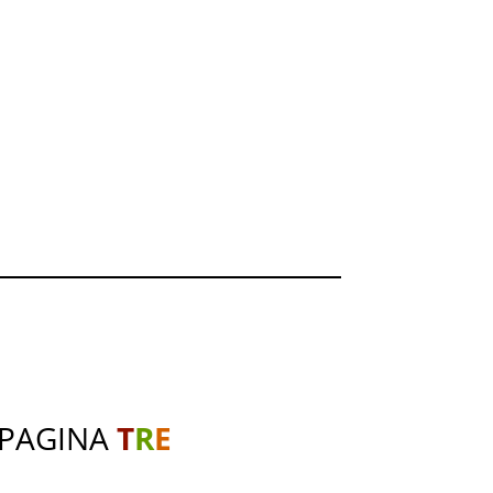
 PAGINA
T
R
E