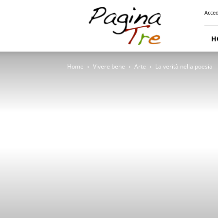
Pagina
Acced
Tre
H
Home
Vivere bene
Arte
La verità nella poesia