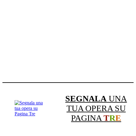
SEGNALA
UNA
TUA OPERA SU
PAGINA
T
R
E