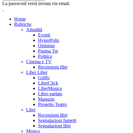
La password verrà inviata via email.
Home
Rubriche
Attualità
Eventi
HyperPolis
Opinioni
Pagina Tre
Politica
Cinema e TV
Recensioni film
Liber Liber
Griffo
LiberClick
LiberMusica
Libro parlato
Manuzio
Progetto Teatro
Libri
Recensioni libri
Segnalazioni fumetti
Segnalazioni libri
Musica