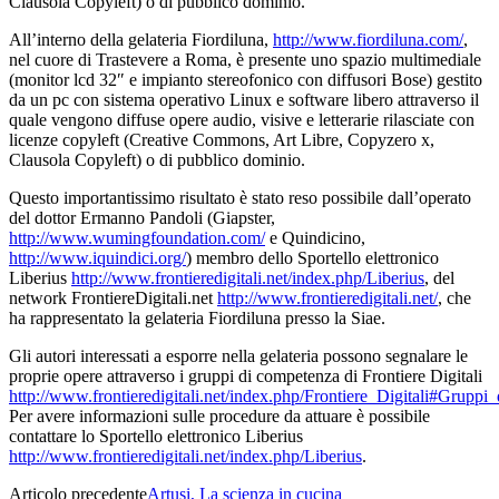
Clausola Copyleft) o di pubblico dominio.
All’interno della gelateria Fiordiluna,
http://www.fiordiluna.com/
,
nel cuore di Trastevere a Roma, è presente uno spazio multimediale
(monitor lcd 32″ e impianto stereofonico con diffusori Bose) gestito
da un pc con sistema operativo Linux e software libero attraverso il
quale vengono diffuse opere audio, visive e letterarie rilasciate con
licenze copyleft (Creative Commons, Art Libre, Copyzero x,
Clausola Copyleft) o di pubblico dominio.
Questo importantissimo risultato è stato reso possibile dall’operato
del dottor Ermanno Pandoli (Giapster,
http://www.wumingfoundation.com/
e Quindicino,
http://www.iquindici.org/
) membro dello Sportello elettronico
Liberius
http://www.frontieredigitali.net/index.php/Liberius
, del
network FrontiereDigitali.net
http://www.frontieredigitali.net/
, che
ha rappresentato la gelateria Fiordiluna presso la Siae.
Gli autori interessati a esporre nella gelateria possono segnalare le
proprie opere attraverso i gruppi di competenza di Frontiere Digitali
http://www.frontieredigitali.net/index.php/Frontiere_Digitali#Grupp
Per avere informazioni sulle procedure da attuare è possibile
contattare lo Sportello elettronico Liberius
http://www.frontieredigitali.net/index.php/Liberius
.
Articolo precedente
Artusi, La scienza in cucina