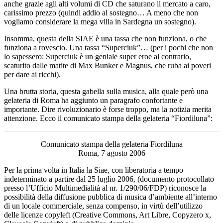
anche grazie agli alti volumi di CD che saturano il mercato a caro,
carissimo prezzo (quindi addio al sostegno… A meno che non
vogliamo considerare la mega villa in Sardegna un sostegno).
Insomma, questa della SIAE è una tassa che non funziona, o che
funziona a rovescio. Una tassa “Superciuk”… (per i pochi che non
lo sapessero: Superciuk è un geniale super eroe al contrario,
scaturito dalle matite di Max Bunker e Magnus, che ruba ai poveri
per dare ai ricchi).
Una brutta storia, questa gabella sulla musica, alla quale però una
gelateria di Roma ha aggiunto un paragrafo confortante e
importante. Dire rivoluzionario è forse troppo, ma la notizia merita
attenzione. Ecco il comunicato stampa della gelateria “Fiordiluna”:
Comunicato stampa della gelateria Fiordiluna
Roma, 7 agosto 2006
Per la prima volta in Italia la Siae, con liberatoria a tempo
indeterminato a partire dal 25 luglio 2006, (documento protocollato
presso l’Ufficio Multimedialità al nr. 1/290/06/FDP) riconosce la
possibilità della diffusione pubblica di musica d’ambiente all’interno
di un locale commerciale, senza compenso, in virtù dell’utilizzo
delle licenze copyleft (Creative Commons, Art Libre, Copyzero x,