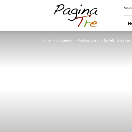
Pagina
Acced
Tre
H
Home
Contenuti
Podcast web
La felicità esiste