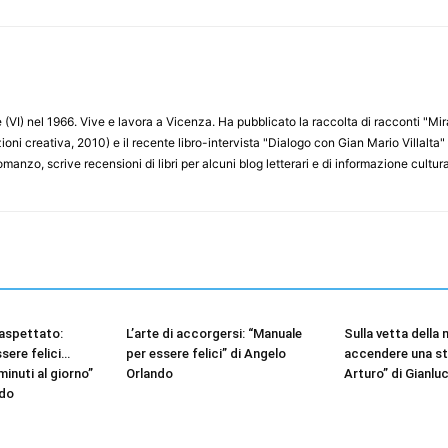
(VI) nel 1966. Vive e lavora a Vicenza. Ha pubblicato la raccolta di racconti "Miram
ioni creativa, 2010) e il recente libro-intervista "Dialogo con Gian Mario Villalt
nzo, scrive recensioni di libri per alcuni blog letterari e di informazione cultur
aspettato:
L’arte di accorgersi: “Manuale
Sulla vetta della
sere felici…
per essere felici” di Angelo
accendere una ste
inuti al giorno”
Orlando
Arturo” di Gianl
ndo