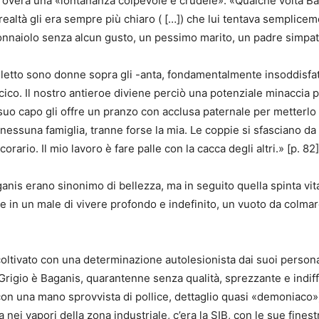
rovera una «lontananza colpevole e crudele». «Qualche volta Ba
ealtà gli era sempre più chiaro ( […]) che lui tentava sempliceme
donnaiolo senza alcun gusto, un pessimo marito, un padre simpa
letto sono donne sopra gli -anta, fondamentalmente insoddisfatte
ico. Il nostro antieroe diviene perciò una potenziale minaccia p
 suo capo gli offre un pranzo con acclusa paternale per metterlo i
 nessuna famiglia, tranne forse la mia. Le coppie si sfasciano da
rario. Il mio lavoro è fare palle con la cacca degli altri.» [p. 82]
anis erano sinonimo di bellezza, ma in seguito quella spinta vita
te in un male di vivere profondo e indefinito, un vuoto da colm
 coltivato con una determinazione autolesionista dai suoi personag
 Grigio è Baganis, quarantenne senza qualità, sprezzante e indiffe
 con una mano sprovvista di pollice, dettaglio quasi «demoniaco»)
 nei vapori della zona industriale, c’era la SIB, con le sue fines