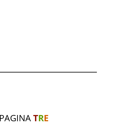
 PAGINA
T
R
E