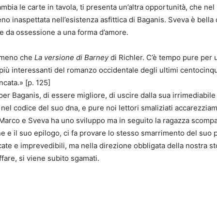
ambia le carte in tavola, ti presenta un’altra opportunità, che n
o inaspettata nell’esistenza asfittica di Baganis. Sveva è bella
te da ossessione a una forma d’amore.
temeno che
La versione di Barney
di Richler. C’è tempo pure per u
 più interessanti del romanzo occidentale degli ultimi centocinquan
cata.» [p. 125]
 Baganis, di essere migliore, di uscire dalla sua irrimediabile so
codice del suo dna, e pure noi lettori smaliziati accarezziamo 
a Marco e Sveva ha uno sviluppo ma in seguito la ragazza scompar
ione e il suo epilogo, ci fa provare lo stesso smarrimento del suo
ate e imprevedibili, ma nella direzione obbligata della nostra st
fare, si viene subito sgamati.