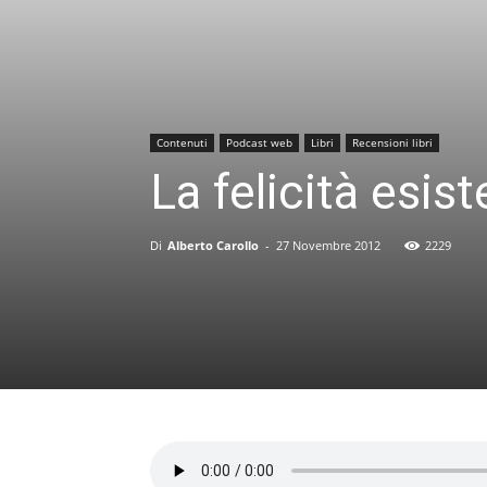
Contenuti
Podcast web
Libri
Recensioni libri
La felicità esist
Di
Alberto Carollo
-
27 Novembre 2012
2229