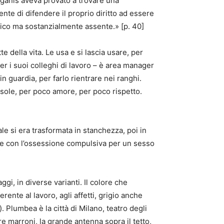
ganis aveva provato a trovare una
nte di difendere il proprio diritto ad essere
tico ma sostanzialmente assente.» [p. 40]
 della vita. Le usa e si lascia usare, per
er i suoi colleghi di lavoro – è area manager
n guardia, per farlo rientrare nei ranghi.
 sole, per poco amore, per poco rispetto.
le si era trasformata in stanchezza, poi in
are con l’ossessione compulsiva per un sesso
gi, in diverse varianti. Il colore che
rente al lavoro, agli affetti, grigio anche
. Plumbea è la città di Milano, teatro degli
tre marroni, la grande antenna sopra il tetto,