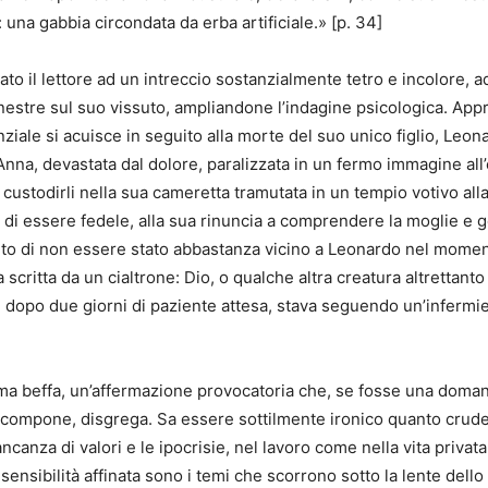
o: una gabbia circondata da erba artificiale.» [p. 34]
rato il lettore ad un intreccio sostanzialmente tetro e incolore, 
inestre sul suo vissuto, ampliandone l’indagine psicologica. App
enziale si acuisce in seguito alla morte del suo unico figlio, Leo
nna, devastata dal dolore, paralizzata in un fermo immagine all’
r custodirli nella sua cameretta tramutata in un tempio votivo all
à di essere fedele, alla sua rinuncia a comprendere la moglie e 
anto di non essere stato abbastanza vicino a Leonardo nel mome
ta scritta da un cialtrone: Dio, o qualche altra creatura altrettanto
, dopo due giorni di paziente attesa, stava seguendo un’infermier
ultima beffa, un’affermazione provocatoria che, se fosse una do
a, scompone, disgrega. Sa essere sottilmente ironico quanto crudel
ancanza di valori e le ipocrisie, nel lavoro come nella vita privat
ensibilità affinata sono i temi che scorrono sotto la lente dello 