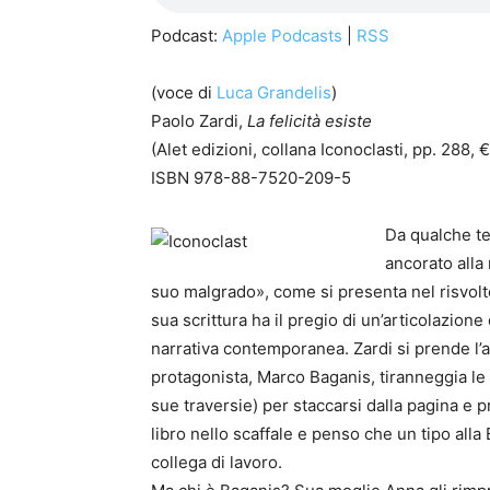
Podcast:
Apple Podcasts
|
RSS
(voce di
Luca Grandelis
)
Paolo Zardi,
La felicità esiste
(Alet edizioni, collana Iconoclasti, pp. 288, 
ISBN 978-88-7520-209-5
Da qualche t
ancorato alla
suo malgrado», come si presenta nel risvolt
sua scrittura ha il pregio di un’articolazion
narrativa contemporanea. Zardi si prende l’agi
protagonista, Marco Baganis, tiranneggia le f
sue traversie) per staccarsi dalla pagina e 
libro nello scaffale e penso che un tipo all
collega di lavoro.