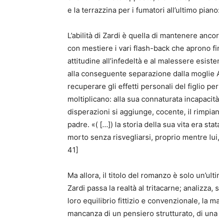
e la terrazzina per i fumatori all’ultimo pian
L’abilità di Zardi è quella di mantenere anco
con mestiere i vari flash-back che aprono f
attitudine all’infedeltà e al malessere esist
alla conseguente separazione dalla moglie A
recuperare gli effetti personali del figlio pe
moltiplicano: alla sua connaturata incapacit
disperazioni si aggiunge, cocente, il rimpi
padre. «( […]) la storia della sua vita era sta
morto senza risvegliarsi, proprio mentre lui
41]
Ma allora, il titolo del romanzo è solo un’
Zardi passa la realtà al tritacarne; analizz
loro equilibrio fittizio e convenzionale, la m
mancanza di un pensiero strutturato, di una s