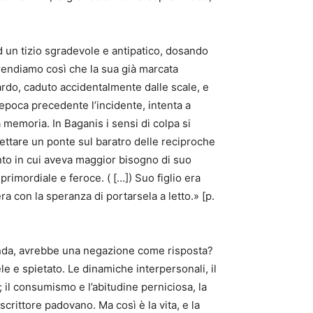
ad un tizio sgradevole e antipatico, dosando
rendiamo così che la sua già marcata
nardo, caduto accidentalmente dalle scale, e
epoca precedente l’incidente, intenta a
a memoria. In Baganis i sensi di colpa si
gettare un ponte sul baratro delle reciproche
nto in cui aveva maggior bisogno di suo
 primordiale e feroce. ( […]) Suo figlio era
a con la speranza di portarsela a letto.» [p.
manda, avrebbe una negazione come risposta?
e e spietato. Le dinamiche interpersonali, il
a; il consumismo e l’abitudine perniciosa, la
scrittore padovano. Ma così è la vita, e la