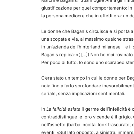
Ma chi è Baganis? Sua moglie Anna gli rimp
giustificazione per quel comportamento: in r
la persona mediocre che in effetti era: un 
Le donne che Baganis circuisce e si porta a 
una scopata e via, al massimo qualche strasc
in un’azienda dell’hinterland milanese – e il
Baganis replica: «( […]) Non ho mai rovinato
Per poco di tutto. Io sono uno scarabeo sterco
C’era stato un tempo in cui le donne per Bag
noia fino a farlo sprofondare inesorabilmen
seriale, senza implicazioni sentimentali.
In
La felicità esiste
il germe dell’infelicità è
contraddistingue le loro vicende è il grigio.
nell’aspetto (barba incolta, look trascurato,
eventi. «Sul lato opposto, a sinistra, immersa