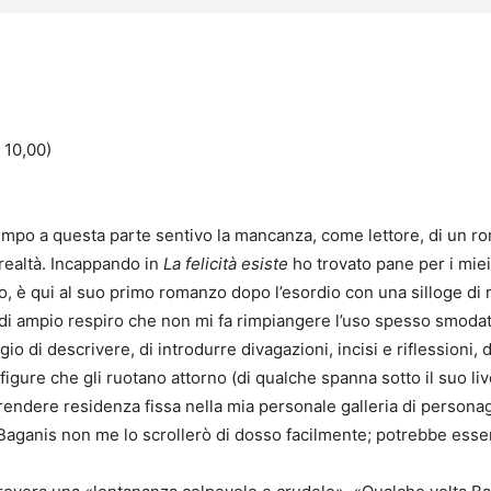
€ 10,00)
empo a questa parte sentivo la mancanza, come lettore, di un
 realtà. Incappando in
La felicità esiste
ho trovato pane per i miei
o, è qui al suo primo romanzo dopo l’esordio con una silloge di 
e di ampio respiro che non mi fa rimpiangere l’uso spesso smodato
o di descrivere, di introdurre divagazioni, incisi e riflessioni, d
igure che gli ruotano attorno (di qualche spanna sotto il suo live
prendere residenza fissa nella mia personale galleria di persona
a Baganis non me lo scrollerò di dosso facilmente; potrebbe ess