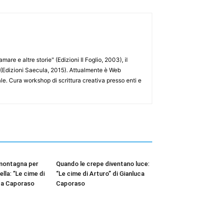
are e altre storie" (Edizioni Il Foglio, 2003), il
a" (Edizioni Saecula, 2015). Attualmente è Web
ale. Cura workshop di scrittura creativa presso enti e
 montagna per
Quando le crepe diventano luce:
lla: “Le cime di
“Le cime di Arturo” di Gianluca
uca Caporaso
Caporaso