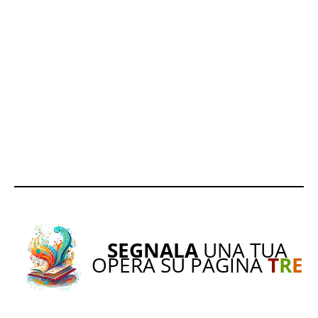
SEGNALA
UNA TUA
OPERA SU PAGINA
T
R
E