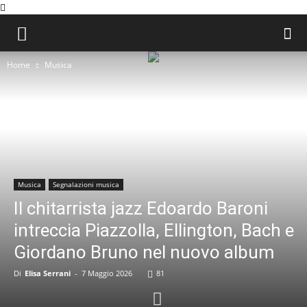
Home
Musica
Musica
Segnalazioni musica
Il chitarrista jazz Edoardo Baroni
intreccia Piazzolla, Ellington, Bach e
Giordano Bruno nel nuovo album
Di
Elisa Serrani
-
7 Maggio 2026
81