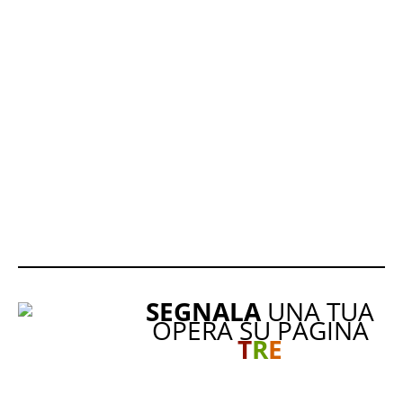
SEGNALA
UNA TUA
OPERA SU PAGINA
T
R
E