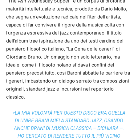
“The Ash Wednesday Supper” è un corpus di profonda
maturità intellettuale e tecnica, prodotto da Dario Mollo,
che segna un’evoluzione radicale nell’iter dell’artista,
capace di far convivere il rigore della musica colta con
l’urgenza espressiva del jazz contemporaneo. Il titolo
dell’album trae ispirazione da uno dei testi cardine del
pensiero filosofico italiano, “La Cena delle ceneri” di
Giordano Bruno. Un omaggio non solo letterario, ma
ideale: come il filosofo nolano sfidava i confini del
pensiero precostituito, così Baroni abbatte le barriere tra
i generi, imbastendo un dialogo serrato tra composizioni
originali, standard jazz e incursioni nel repertorio
classico.
«LA MIA VOLONTÀ PER QUESTO DISCO ERA QUELLA
DI UNIRE BRANI MIEI A STANDARD JAZZ, OSANDO
ANCHE BRANI DI MUSICA CLASSICA – DICHIARA –.
HO CERCATO DI RENDERE TUTTO IL PIÙ VICINO