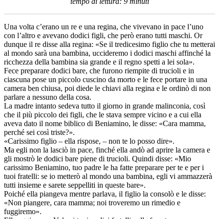
tempo di lettura: 9 minuti
Una volta c’erano un re e una regina, che vivevano in pace l’uno
con l’altro e avevano dodici figli, che però erano tutti maschi. Or
dunque il re disse alla regina: «Se il tredicesimo figlio che tu metterai
al mondo sarà una bambina, uccideremo i dodici maschi affinché la
ricchezza della bambina sia grande e il regno spetti a lei sola».
Fece preparare dodici bare, che furono riempite di trucioli e in
ciascuna pose un piccolo cuscino da morto e le fece portare in una
camera ben chiusa, poi diede le chiavi alla regina e le ordinò di non
parlare a nessuno della cosa.
La madre intanto sedeva tutto il giorno in grande malinconia, così
che il più piccolo dei figli, che le stava sempre vicino e a cui ella
aveva dato il nome biblico di Beniamino, le disse: «Cara mamma,
perché sei così triste?».
«Carissimo figlio – ella rispose, – non te lo posso dire».
Ma egli non la lasciò in pace, finché ella andò ad aprire la camera e
gli mostrò le dodici bare piene di trucioli. Quindi disse: «Mio
carissimo Beniamino, tuo padre le ha fatte preparare per te e per i
tuoi fratelli: se io metterò al mondo una bambina, egli vi ammazzerà
tutti insieme e sarete seppelliti in queste bare».
Poiché ella piangeva mentre parlava, il figlio la consolò e le disse:
«Non piangere, cara mamma; noi troveremo un rimedio e
fuggiremo».