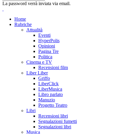
La password verrà inviata via email.
Home
Rubriche
Attualità
Eventi
HyperPolis
Opinioni
Pagina Tre
Politica
Cinema e TV
Recensioni film
Liber Liber
Griffo
LiberClick
LiberMusica
Libro parlato
Manuzio
Progetto Teatro
Libri
Recensioni libri
Segnalazioni fumetti
Segnalazioni libri
Musica