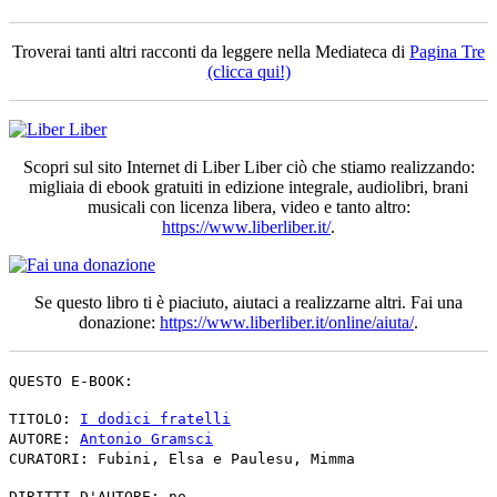
Troverai tanti altri racconti da leggere nella Mediateca di
Pagina Tre
(clicca qui!)
Scopri sul sito Internet di Liber Liber ciò che stiamo realizzando:
migliaia di ebook gratuiti in edizione integrale, audiolibri, brani
musicali con licenza libera, video e tanto altro:
https://www.liberliber.it/
.
Se questo libro ti è piaciuto, aiutaci a realizzarne altri. Fai una
donazione:
https://www.liberliber.it/online/aiuta/
.
QUESTO E-BOOK:
TITOLO:
I dodici fratelli
AUTORE:
Antonio Gramsci
CURATORI: Fubini, Elsa e Paulesu, Mimma
DIRITTI D'AUTORE: no