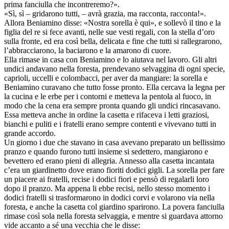
prima fanciulla che incontreremo?».
«Sì, sì – gridarono tutti, – avrà grazia, ma racconta, racconta!».
Allora Beniamino disse: «Nostra sorella è qui», e sollevò il tino e la
figlia del re si fece avanti, nelle sue vesti regali, con la stella d’oro
sulla fronte, ed era così bella, delicata e fine che tutti si rallegrarono,
l’abbracciarono, la baciarono e la amarono di cuore.
Ella rimase in casa con Beniamino e lo aiutava nel lavoro. Gli altri
undici andavano nella foresta, prendevano selvaggina di ogni specie,
caprioli, uccelli e colombacci, per aver da mangiare: la sorella e
Beniamino curavano che tutto fosse pronto. Ella cercava la legna per
la cucina e le erbe per i contorni e metteva la pentola al fuoco, in
modo che la cena era sempre pronta quando gli undici rincasavano.
Essa metteva anche in ordine la casetta e rifaceva i letti graziosi,
bianchi e puliti e i fratelli erano sempre contenti e vivevano tutti in
grande accordo.
Un giorno i due che stavano in casa avevano preparato un bellissimo
pranzo e quando furono tutti insieme si sedettero, mangiarono e
bevettero ed erano pieni di allegria. Annesso alla casetta incantata
c’era un giardinetto dove erano fioriti dodici gigli. La sorella per fare
un piacere ai fratelli, recise i dodici fiori e pensò di regalarli loro
dopo il pranzo. Ma appena li ebbe recisi, nello stesso momento i
dodici fratelli si trasformarono in dodici corvi e volarono via nella
foresta, e anche la casetta col giardino sparirono. La povera fanciulla
rimase così sola nella foresta selvaggia, e mentre si guardava attorno
vide accanto a sé una vecchia che le disse: