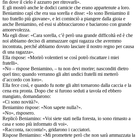
fin dove il cielo è azzurro per ritrovarli».
E gli mostrò anche le dodici camicie che erano appartenute a loro.
Beniamino capì che era sua sorella e disse: «Io sono Beniamino il
tuo fratello più giovane», e lei cominciò a piangere dalla gioia e
anche Beniamino, ed essi si abbracciarono e baciarono con grande
amorevolezza.
Ma egli disse: «Cara sorella, c’è però una grande difficoltà ed è che
noi abbiamo deciso di ammazzare ogni ragazza che avremmo
incontrata, perché abbiamo dovuto lasciare il nostro regno per causa
di una ragazza».
Ella rispose: «Morirò volentieri se così potrò riscattare i miei
fratelli».
«No – rispose Beniamino, – tu non devi morire; nasconditi dietro
quel tino; quando verranno gli altri undici fratelli mi metterò
d’accordo con loro».
Ella fece così, e quando fu notte gli altri tornarono dalla caccia e la
cena era pronta. Dopo che si furono seduti a tavola ed ebbero
mangiato, domandarono:
«Ci sono novità?».
Beniamino rispose: «Non sapete nulla?».
«No», risposero.
Replicò Beniamino: «Voi siete stati nella foresta, io sono rimasto a
casa e sono più informato di voi».
«Racconta, racconta!», gridarono i cacciatori.
Rispose Beniamino: «Mi promettete però che non sarà ammazzata la