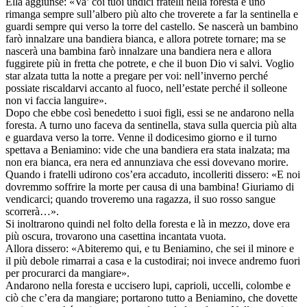
Ella aggiunse: «Va’ coi tuoi undici fratelli nella foresta e uno
rimanga sempre sull’albero più alto che troverete a far la sentinella e
guardi sempre qui verso la torre del castello. Se nascerà un bambino
farò innalzare una bandiera bianca, e allora potrete tornare; ma se
nascerà una bambina farò innalzare una bandiera nera e allora
fuggirete più in fretta che potrete, e che il buon Dio vi salvi. Voglio
star alzata tutta la notte a pregare per voi: nell’inverno perché
possiate riscaldarvi accanto al fuoco, nell’estate perché il solleone
non vi faccia languire».
Dopo che ebbe così benedetto i suoi figli, essi se ne andarono nella
foresta. A turno uno faceva da sentinella, stava sulla quercia più alta
e guardava verso la torre. Venne il dodicesimo giorno e il turno
spettava a Beniamino: vide che una bandiera era stata inalzata; ma
non era bianca, era nera ed annunziava che essi dovevano morire.
Quando i fratelli udirono cos’era accaduto, incolleriti dissero: «E noi
dovremmo soffrire la morte per causa di una bambina! Giuriamo di
vendicarci; quando troveremo una ragazza, il suo rosso sangue
scorrerà…».
Si inoltrarono quindi nel folto della foresta e là in mezzo, dove era
più oscura, trovarono una casettina incantata vuota.
Allora dissero: «Abiteremo qui, e tu Beniamino, che sei il minore e
il più debole rimarrai a casa e la custodirai; noi invece andremo fuori
per procurarci da mangiare».
Andarono nella foresta e uccisero lupi, caprioli, uccelli, colombe e
ciò che c’era da mangiare; portarono tutto a Beniamino, che dovette