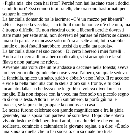
«Figlia mia, che cosa hai fatto? Perché non hai lasciato stare i dodici
candidi fiori? Essi erano i tuoi fratelli, che ora sono trasformati per
sempre in corvi».
La fanciulla domandò tra le lacrime: «C’è un mezzo per liberarli?».
«No – rispose la vecchia, – in tutto il mondo non ce n’è che uno, ma
è troppo difficile. Tu non riuscirai certo a liberarli perché dovresti
stare muta per sette anni, non dovresti né parlare né ridere; se dicessi
una sola parola e mancasse solo un’ora ai sette anni, tutto sarebbe
inutile e i tuoi fratelli sarebbero uccisi da quella tua parola».
La fanciulla disse nel suo cuore: «Di certo libererò i miei fratelli».
Andò alla ricerca di un albero molto alto, vi si arrampicò e lassù
filava e non parlava né rideva.
Avvenne una volta che un re andasse a cacciare nella foresta; aveva
un levriero molto grande che corse verso l’albero, sul quale sedeva
la fanciulla, spiccò un salto, gridò e abbaiò verso l’alto. Il re accorse
e vide la bella fanciulla con la stella d’oro sulla fronte, e fu così
incantato dalla sua bellezza che le gridò se voleva diventare sua
moglie. Ella non rispose con la voce, ma fece solo un piccolo segno
di sì con la testa. Allora il re salì sull’albero, la portò giù tra le
braccia, se la prese in groppa e la condusse a casa.
Le nozze furono celebrate con grande magnificenza e fra la gioia
generale, ma la sposa non parlava né sorrideva. Dopo che ebbero
vissuto insieme felici per alcuni anni, la madre del re che era una
scellerata, cominciò a calunniare la giovane regina, e a dire: «È solo
una zingara quella che tu hai sposato; chi sa quale tiro ti sta