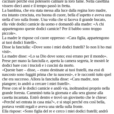
cucinare perché essi potessero calmare la loro fame. Nella casettina
vissero dieci anni e il tempo passò in fretta.
La bambina, che era stata messa alla luce dalla regina loro madre,
era intanto cresciuta, era buona di cuore, bella d’aspetto e aveva una
stella d’oro sulla fronte. Una volta che si faceva il grande bucato,
ella vide dodici camicie da uomo e domandò alla madre: «A chi
appartengono queste dodici camicie? Per il babbo sono troppo
piccole».
La madre le rispose col cuore oppresso: «Cara figlia, appartengono
ai tuoi dodici fratelli».
Disse la fanciulla: «Dove sono i miei dodici fratelli? Io non li ho mai
visti».
La madre disse: «Lo sa Dio dove sono; essi errano per il mondo».
Prese per mano la fanciulla e, aperta la camera segreta, le mostrò le
dodici bare con i trucioli e i cuscini da morto.
«Queste bare – disse, – erano destinate ai tuoi fratelli, ma essi di
nascosto sono fuggiti prima che tu nascessi», e le raccontò tutto quel
che era successo. Allora la fanciulla disse: «Cara madre, non
piangere; io andrò a cercare i miei fratelli».
Prese con sé le dodici camicie e andò via, inoltrandosi proprio nella
grande foresta. Camminò tutta la giornata e alla sera giunse alla
casetta incantata. Entrò dentro e trovò un giovinetto che le chiese:
«Perché sei entrata in casa mia?», e si stupì perché era così bella,
portava vestiti regali e aveva una stella sulla fronte.
Ella rispose: «Sono figlia del re e cerco i miei dodici fratelli; andrò