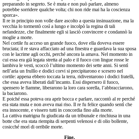
preparando in segreto. Se è muta e non può parlare, almeno
potrebbe sorridere qualche volta; chi non ride mai ha la coscienza
sporca».
Il re in principio non volle dare ascolto a questa insinuazione, ma la
vecchia lo tormentò così a lungo e incolpò la regina di tali
nefandezze, che finalmente egli si lasciò convincere e condannò la
moglie a morte.
Nel cortile fu acceso un grande fuoco, dove ella doveva essere
bruciata; il re stava affacciato ad una finestra e guardava la sua sposa
con le lacrime agli occhi, perché ancora la amava. Nel momento in
cui essa era già legata stretta al palo e il fuoco con lingue rosse le
lambiva le vesti, scoccò l’ultimo momento dei sette anni. Si sentì
nell’aria un frullìo e dodici corvi si precipitarono e scesero nel
cortile: appena ebbero toccata la terra, ridiventarono i dodici fratelli,
che essa aveva liberati dall’incanto. Essi dispersero il fuoco,
spensero le fiamme, liberarono la loro cara sorella, l’abbracciarono,
la baciarono.
E poiché essa poteva ora aprir bocca e parlare, raccontò al re perché
era stata muta e non aveva mai riso. Il re fu felice quando sentì che
era innocente, e vissero tutti in concordia fino alla morte.
La cattiva matrigna fu giudicata da un tribunale e rinchiusa in una
botte che era stata riempita di serpenti velenosi e di olio bollente,
cosicché morì di orribile morte.
Fine.