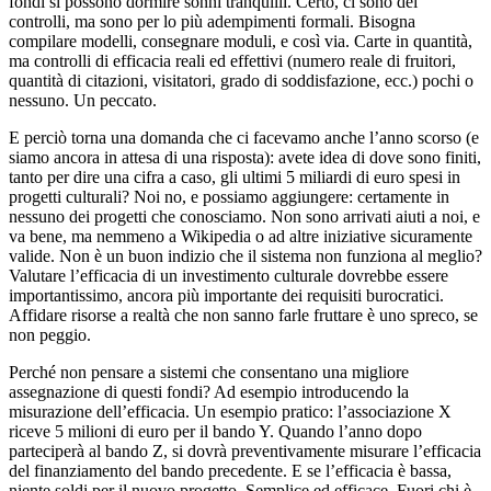
fondi si possono dormire sonni tranquilli. Certo, ci sono dei
controlli, ma sono per lo più adempimenti formali. Bisogna
compilare modelli, consegnare moduli, e così via. Carte in quantità,
ma controlli di efficacia reali ed effettivi (numero reale di fruitori,
quantità di citazioni, visitatori, grado di soddisfazione, ecc.) pochi o
nessuno. Un peccato.
E perciò torna una domanda che ci facevamo anche l’anno scorso (e
siamo ancora in attesa di una risposta): avete idea di dove sono finiti,
tanto per dire una cifra a caso, gli ultimi 5 miliardi di euro spesi in
progetti culturali? Noi no, e possiamo aggiungere: certamente in
nessuno dei progetti che conosciamo. Non sono arrivati aiuti a noi, e
va bene, ma nemmeno a Wikipedia o ad altre iniziative sicuramente
valide. Non è un buon indizio che il sistema non funziona al meglio?
Valutare l’efficacia di un investimento culturale dovrebbe essere
importantissimo, ancora più importante dei requisiti burocratici.
Affidare risorse a realtà che non sanno farle fruttare è uno spreco, se
non peggio.
Perché non pensare a sistemi che consentano una migliore
assegnazione di questi fondi? Ad esempio introducendo la
misurazione dell’efficacia. Un esempio pratico: l’associazione X
riceve 5 milioni di euro per il bando Y. Quando l’anno dopo
parteciperà al bando Z, si dovrà preventivamente misurare l’efficacia
del finanziamento del bando precedente. E se l’efficacia è bassa,
niente soldi per il nuovo progetto. Semplice ed efficace. Fuori chi è