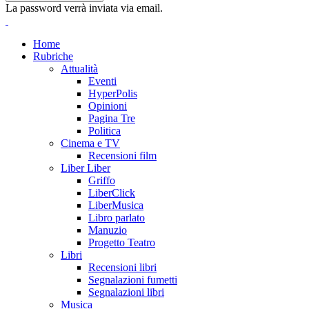
La password verrà inviata via email.
Home
Rubriche
Attualità
Eventi
HyperPolis
Opinioni
Pagina Tre
Politica
Cinema e TV
Recensioni film
Liber Liber
Griffo
LiberClick
LiberMusica
Libro parlato
Manuzio
Progetto Teatro
Libri
Recensioni libri
Segnalazioni fumetti
Segnalazioni libri
Musica