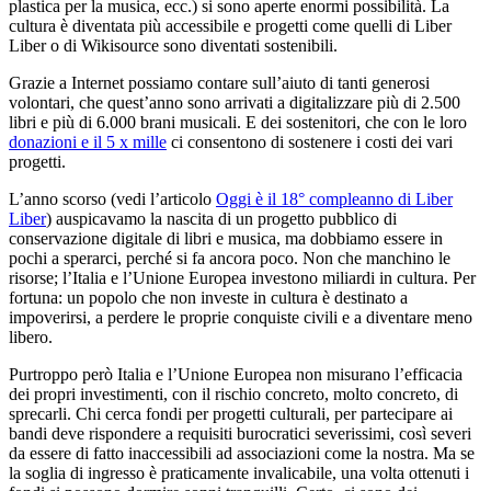
plastica per la musica, ecc.) si sono aperte enormi possibilità. La
cultura è diventata più accessibile e progetti come quelli di Liber
Liber o di Wikisource sono diventati sostenibili.
Grazie a Internet possiamo contare sull’aiuto di tanti generosi
volontari, che quest’anno sono arrivati a digitalizzare più di 2.500
libri e più di 6.000 brani musicali. E dei sostenitori, che con le loro
donazioni e il 5 x mille
ci consentono di sostenere i costi dei vari
progetti.
L’anno scorso (vedi l’articolo
Oggi è il 18° compleanno di Liber
Liber
) auspicavamo la nascita di un progetto pubblico di
conservazione digitale di libri e musica, ma dobbiamo essere in
pochi a sperarci, perché si fa ancora poco. Non che manchino le
risorse; l’Italia e l’Unione Europea investono miliardi in cultura. Per
fortuna: un popolo che non investe in cultura è destinato a
impoverirsi, a perdere le proprie conquiste civili e a diventare meno
libero.
Purtroppo però Italia e l’Unione Europea non misurano l’efficacia
dei propri investimenti, con il rischio concreto, molto concreto, di
sprecarli. Chi cerca fondi per progetti culturali, per partecipare ai
bandi deve rispondere a requisiti burocratici severissimi, così severi
da essere di fatto inaccessibili ad associazioni come la nostra. Ma se
la soglia di ingresso è praticamente invalicabile, una volta ottenuti i