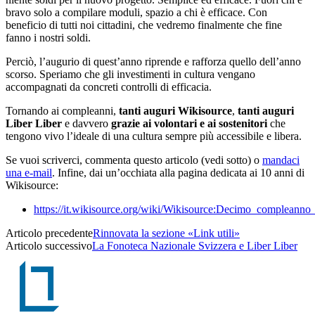
bravo solo a compilare moduli, spazio a chi è efficace. Con
beneficio di tutti noi cittadini, che vedremo finalmente che fine
fanno i nostri soldi.
Perciò, l’augurio di quest’anno riprende e rafforza quello dell’anno
scorso. Speriamo che gli investimenti in cultura vengano
accompagnati da concreti controlli di efficacia.
Tornando ai compleanni,
tanti auguri Wikisource
,
tanti auguri
Liber Liber
e davvero
grazie ai volontari e ai sostenitori
che
tengono vivo l’ideale di una cultura sempre più accessibile e libera.
Se vuoi scriverci, commenta questo articolo (vedi sotto) o
mandaci
una e-mail
. Infine, dai un’occhiata alla pagina dedicata ai 10 anni di
Wikisource:
https://it.wikisource.org/wiki/Wikisource:Decimo_compleanno
Articolo precedente
Rinnovata la sezione «Link utili»
Articolo successivo
La Fonoteca Nazionale Svizzera e Liber Liber