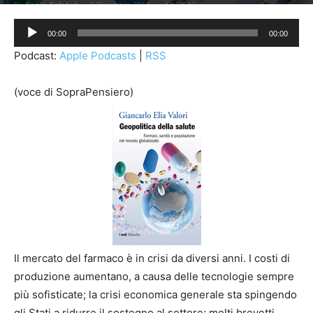
Di
Paolo Calabrò
-
6 Dicembre 2014
2642
Audio
00:00
00:00
Player
Podcast:
Apple Podcasts
|
RSS
(voce di SopraPensiero)
Il mercato del farmaco è in crisi da diversi anni. I costi di
produzione aumentano, a causa delle tecnologie sempre
più sofisticate; la crisi economica generale sta spingendo
gli Stati a ridurre il sostegno al settore; molti brevetti