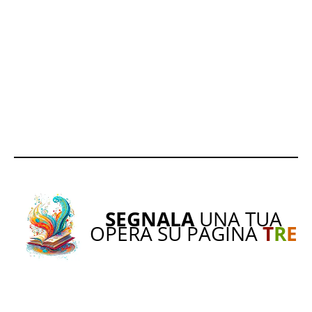
SEGNALA
UNA TUA
OPERA SU PAGINA
T
R
E