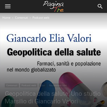
Home
Contenuti
Podcast web
Contenuti
Podcast web
Libri
Recensioni libri
Geopolitica della salute. Uno studio
Marsilio di Giancarlo Valori