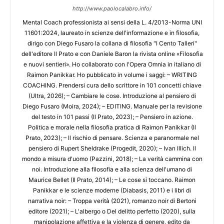
http://www.paolocalabro.info/
Mental Coach professionista ai sensi della L. 4/2013-Norma UNI
11601:2024, laureato in scienze dell'informazione e in filosofia,
dirigo con Diego Fusaro la collana di filosofia "I Cento Talleri"
dell'editore Il Prato e con Daniele Baron la rivista online «Filosofia
e nuovi sentieri». Ho collaborato con l'Opera Omnia in italiano di
Raimon Panikkar. Ho pubblicato in volume i saggi: – WRITING
COACHING. Prendersi cura dello scrittore in 101 concetti chiave
(Ultra, 2026); – Cambiare le cose. Introduzione al pensiero di
Diego Fusaro (Moira, 2024); – EDITING. Manuale per la revisione
del testo in 101 passi (Il Prato, 2023); – Pensiero in azione.
Politica e morale nella filosofia pratica di Raimon Panikkar (Il
Prato, 2023); – Il rischio di pensare. Scienza e paranormale nel
pensiero di Rupert Sheldrake (Progedit, 2020); – Ivan Illich. Il
mondo a misura d'uomo (Pazzini, 2018); – La verità cammina con
noi. Introduzione alla filosofia e alla scienza dell'umano di
Maurice Bellet (Il Prato, 2014); – Le cose si toccano. Raimon
Panikkar e le scienze moderne (Diabasis, 2011) e i libri di
narrativa noir: – Troppa verità (2021), romanzo noir di Bertoni
editore (2021); – L'albergo o Del delitto perfetto (2020), sulla
manipolazione affettiva e la violenza di genere, edito da