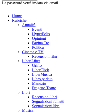
La password verrà inviata via email.
Home
Rubriche
Attualità
Eventi
HyperPolis
Opinioni
Pagina Tre
Politica
Cinema e TV
Recensioni film
Liber Liber
Griffo
LiberClick
LiberMusica
Libro parlato
Manuzio
Progetto Teatro
Libri
Recensioni libri
Segnalazioni fumetti
Segnalazioni libri
Musica