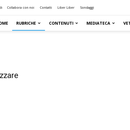
di
Collabora con noi
Contatti
Liber Liber
Sondaggi
OME
RUBRICHE
CONTENUTI
MEDIATECA
VE
izzare