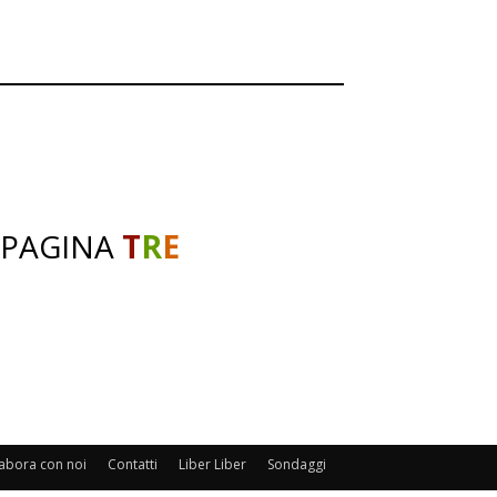
 PAGINA
T
R
E
abora con noi
Contatti
Liber Liber
Sondaggi