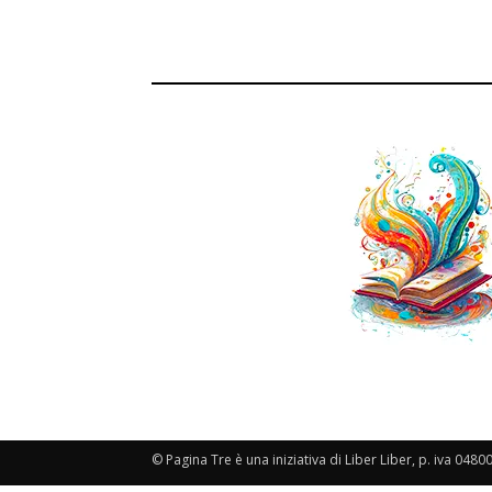
© Pagina Tre è una iniziativa di Liber Liber, p. iva 048