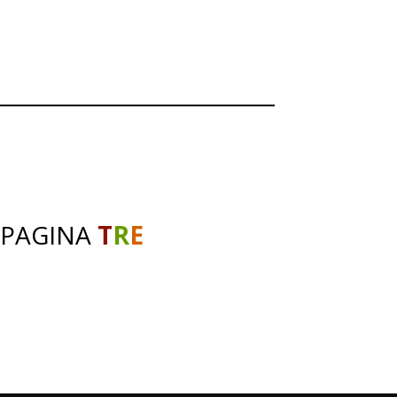
 PAGINA
T
R
E