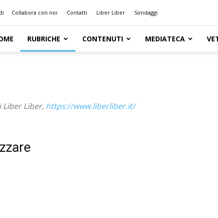
di
Collabora con noi
Contatti
Liber Liber
Sondaggi
OME
RUBRICHE
CONTENUTI
MEDIATECA
VE
i Liber Liber,
https://www.liberliber.it/
izzare