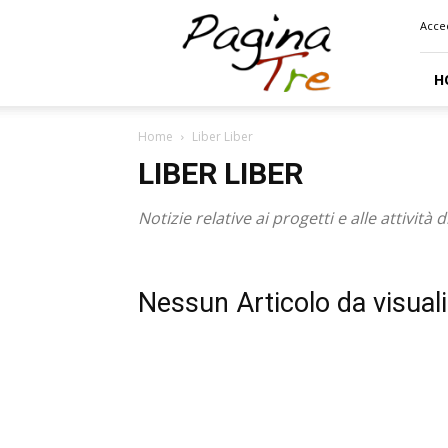
Pagina
Acce
Tre
H
Home
Liber Liber
LIBER LIBER
Notizie relative ai progetti e alle attività d
Nessun Articolo da visual