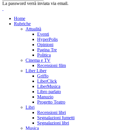
La password verrà inviata via email.
Home
Rubriche
Attualità
Eventi
HyperPolis
Opinioni
Pagina Tre
Politica
Cinema e TV
Recensioni film
Liber Liber
Griffo
LiberClick
LiberMusica
Libro parlato
Manuzio
Progetto Teatro
Libri
Recensioni libri
Segnalazioni fumetti
Segnalazioni libri
Musica