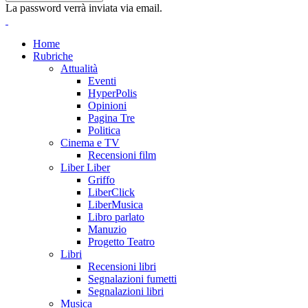
La password verrà inviata via email.
Home
Rubriche
Attualità
Eventi
HyperPolis
Opinioni
Pagina Tre
Politica
Cinema e TV
Recensioni film
Liber Liber
Griffo
LiberClick
LiberMusica
Libro parlato
Manuzio
Progetto Teatro
Libri
Recensioni libri
Segnalazioni fumetti
Segnalazioni libri
Musica