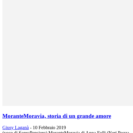
MoranteMoravia, storia di un grande amore
Giusy Laganà
-
10 Febbraio 2019
(voce di SopraPensiero) MoranteMoravia di Anna Folli (Neri Pozza,