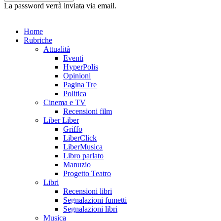
La password verrà inviata via email.
Home
Rubriche
Attualità
Eventi
HyperPolis
Opinioni
Pagina Tre
Politica
Cinema e TV
Recensioni film
Liber Liber
Griffo
LiberClick
LiberMusica
Libro parlato
Manuzio
Progetto Teatro
Libri
Recensioni libri
Segnalazioni fumetti
Segnalazioni libri
Musica