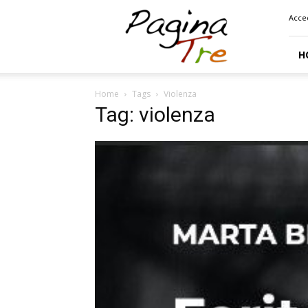
Pagina
Acce
Tre
H
Home
Tags
Violenza
Tag: violenza