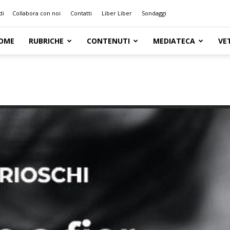
di
Collabora con noi
Contatti
Liber Liber
Sondaggi
OME
RUBRICHE
CONTENUTI
MEDIATECA
VE