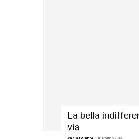
La bella indiffere
via
Paolo Calabrò
-
10 Maggio 2014