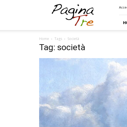
Pagina
Acce
Tre
H
Home
Tags
Società
Tag: società