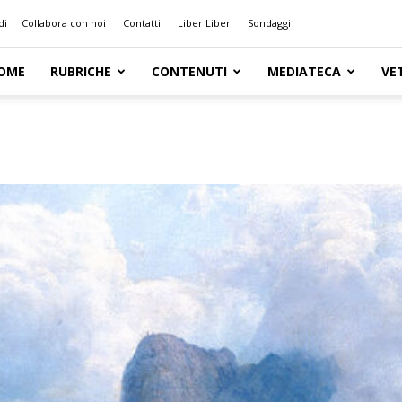
di
Collabora con noi
Contatti
Liber Liber
Sondaggi
OME
RUBRICHE
CONTENUTI
MEDIATECA
VE