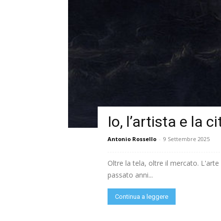
Io, l’artista e la
Antonio Rossello
-
9 Settembre 2025
Oltre la tela, oltre il mercato. L'ar
passato anni...
Continua a leggere