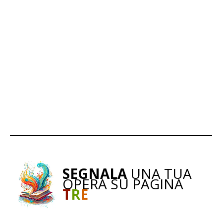
SEGNALA
UNA TUA
OPERA SU PAGINA
T
R
E