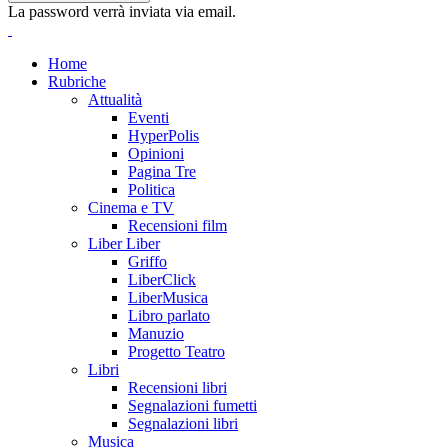
La password verrà inviata via email.
Home
Rubriche
Attualità
Eventi
HyperPolis
Opinioni
Pagina Tre
Politica
Cinema e TV
Recensioni film
Liber Liber
Griffo
LiberClick
LiberMusica
Libro parlato
Manuzio
Progetto Teatro
Libri
Recensioni libri
Segnalazioni fumetti
Segnalazioni libri
Musica