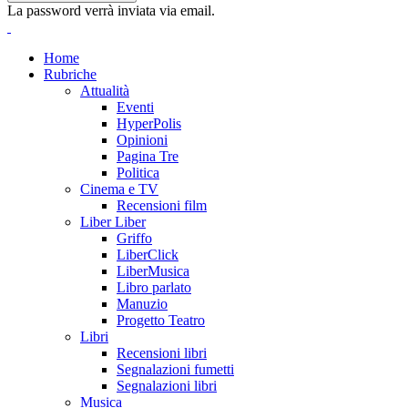
La password verrà inviata via email.
Home
Rubriche
Attualità
Eventi
HyperPolis
Opinioni
Pagina Tre
Politica
Cinema e TV
Recensioni film
Liber Liber
Griffo
LiberClick
LiberMusica
Libro parlato
Manuzio
Progetto Teatro
Libri
Recensioni libri
Segnalazioni fumetti
Segnalazioni libri
Musica