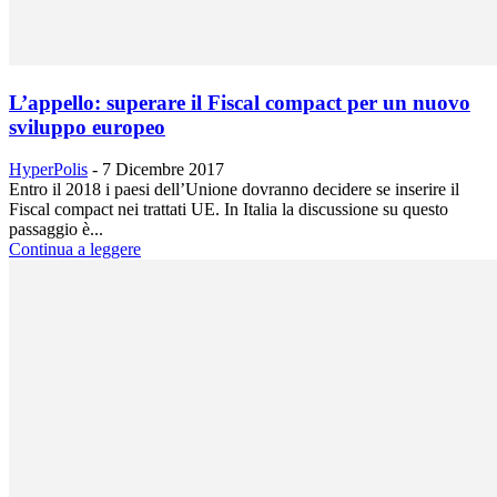
L’appello: superare il Fiscal compact per un nuovo
sviluppo europeo
HyperPolis
-
7 Dicembre 2017
Entro il 2018 i paesi dell’Unione dovranno decidere se inserire il
Fiscal compact nei trattati UE. In Italia la discussione su questo
passaggio è...
Continua a leggere