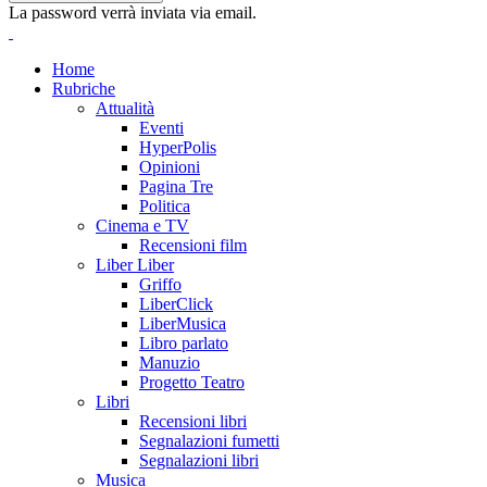
La password verrà inviata via email.
Home
Rubriche
Attualità
Eventi
HyperPolis
Opinioni
Pagina Tre
Politica
Cinema e TV
Recensioni film
Liber Liber
Griffo
LiberClick
LiberMusica
Libro parlato
Manuzio
Progetto Teatro
Libri
Recensioni libri
Segnalazioni fumetti
Segnalazioni libri
Musica