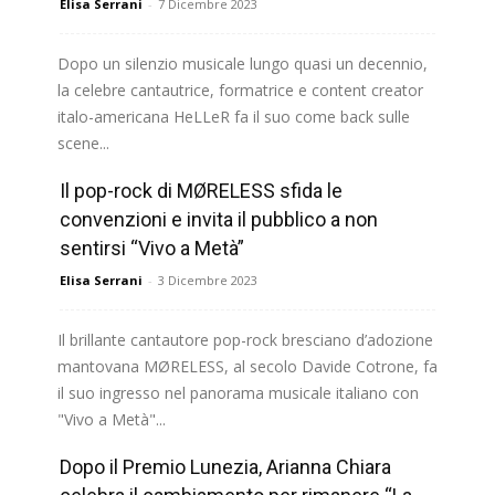
Elisa Serrani
-
7 Dicembre 2023
Dopo un silenzio musicale lungo quasi un decennio,
la celebre cantautrice, formatrice e content creator
italo-americana HeLLeR fa il suo come back sulle
scene...
Il pop-rock di MØRELESS sfida le
Continua a leggere
convenzioni e invita il pubblico a non
sentirsi “Vivo a Metà”
Elisa Serrani
-
3 Dicembre 2023
Il brillante cantautore pop-rock bresciano d’adozione
mantovana MØRELESS, al secolo Davide Cotrone, fa
il suo ingresso nel panorama musicale italiano con
"Vivo a Metà"...
Dopo il Premio Lunezia, Arianna Chiara
Continua a leggere