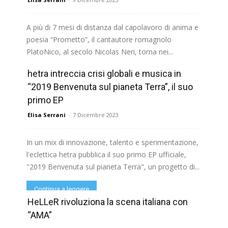
A più di 7 mesi di distanza dal capolavoro di anima e
poesia “Prometto”, il cantautore romagnolo
PlatoNico, al secolo Nicolas Neri, torna nei...
hetra intreccia crisi globali e musica in
Continua a leggere
“2019 Benvenuta sul pianeta Terra”, il suo
primo EP
Elisa Serrani
-
7 Dicembre 2023
In un mix di innovazione, talento e sperimentazione,
l'ecletticə hetra pubblica il suo primo EP ufficiale,
"2019 Benvenuta sul pianeta Terra", un progetto di...
Continua a leggere
HeLLeR rivoluziona la scena italiana con
“AMA”