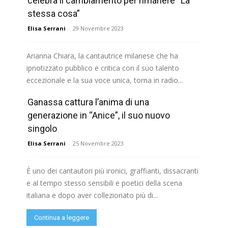
celebra il cambiamento per rimanere “La
stessa cosa”
Elisa Serrani
-
29 Novembre 2023
Arianna Chiara, la cantautrice milanese che ha
ipnotizzato pubblico e critica con il suo talento
eccezionale e la sua voce unica, torna in radio...
Ganassa cattura l’anima di una
Continua a leggere
generazione in “Anice”, il suo nuovo
singolo
Elisa Serrani
-
25 Novembre 2023
È uno dei cantautori più ironici, graffianti, dissacranti
e al tempo stesso sensibili e poetici della scena
italiana e dopo aver collezionato più di...
Continua a leggere