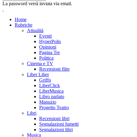
La password verrà inviata via email.
Home
Rubriche
Attualità
Eventi
HyperPolis
Opinioni
Pagina Tre
Politica
Cinema e TV
Recensioni film
Liber Liber
Griffo
LiberClick
LiberMusica
Libro parlato
Manuzio
Progetto Teatro
Libri
Recensioni libri
Segnalazioni fumetti
Segnalazioni libri
Musica