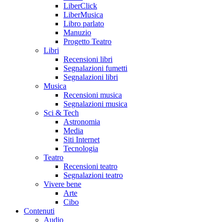
LiberClick
LiberMusica
Libro parlato
Manuzio
Progetto Teatro
Libri
Recensioni libri
Segnalazioni fumetti
Segnalazioni libri
Musica
Recensioni musica
Segnalazioni musica
Sci & Tech
Astronomia
Media
Siti Internet
Tecnologia
Teatro
Recensioni teatro
Segnalazioni teatro
Vivere bene
Arte
Cibo
Contenuti
Audio