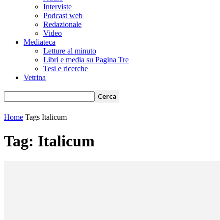
Interviste
Podcast web
Redazionale
Video
Mediateca
Letture al minuto
Libri e media su Pagina Tre
Tesi e ricerche
Vetrina
Home
Tags
Italicum
Tag: Italicum