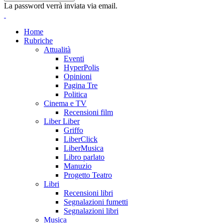
La password verrà inviata via email.
Home
Rubriche
Attualità
Eventi
HyperPolis
Opinioni
Pagina Tre
Politica
Cinema e TV
Recensioni film
Liber Liber
Griffo
LiberClick
LiberMusica
Libro parlato
Manuzio
Progetto Teatro
Libri
Recensioni libri
Segnalazioni fumetti
Segnalazioni libri
Musica