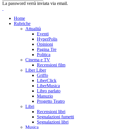
La password verrà inviata via email.
Home
Rubriche
Attualità
Eventi
HyperPolis
Opinioni
Pagina Tre
Politica
Cinema e TV
Recensioni film
Liber Liber
Griffo
LiberClick
LiberMusica
Libro parlato
Manuzio
Progetto Teatro
Libri
Recensioni libri
Segnalazioni fumetti
Segnalazioni libri
Musica