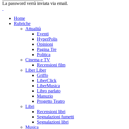
La password verrà inviata via email.
Home
Rubriche
Attualità
Eventi
HyperPolis
Opinioni
Pagina Tre
Politica
Cinema e TV
Recensioni film
Liber Liber
Griffo
LiberClick
LiberMusica
Libro parlato
Manuzio
Progetto Teatro
Libri
Recensioni libri
Segnalazioni fumetti
Segnalazioni libri
Musica