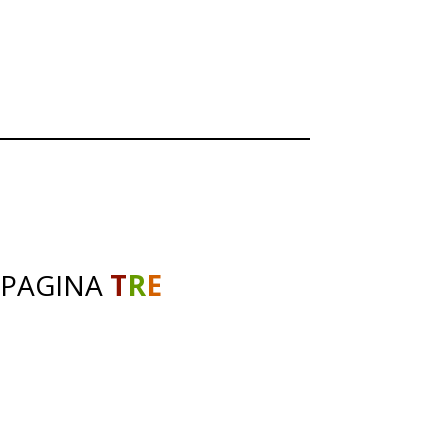
 PAGINA
T
R
E