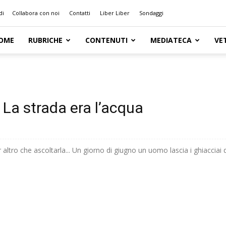
di
Collabora con noi
Contatti
Liber Liber
Sondaggi
OME
RUBRICHE
CONTENUTI
MEDIATECA
VE
La strada era l’acqua
 altro che ascoltarla... Un giorno di giugno un uomo lascia i ghiacciai