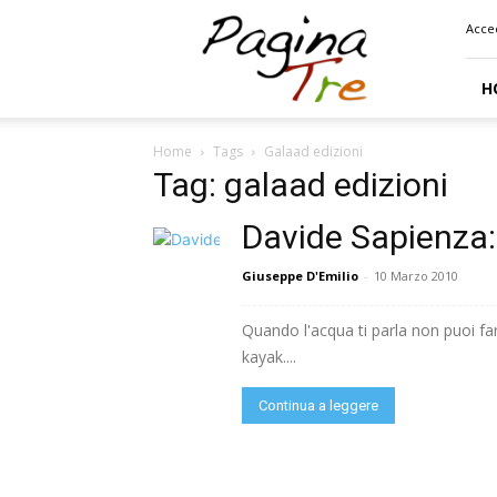
Pagina
Acce
Tre
H
Home
Tags
Galaad edizioni
Tag: galaad edizioni
Davide Sapienza: 
Giuseppe D'Emilio
-
10 Marzo 2010
Quando l'acqua ti parla non puoi far
kayak....
Continua a leggere