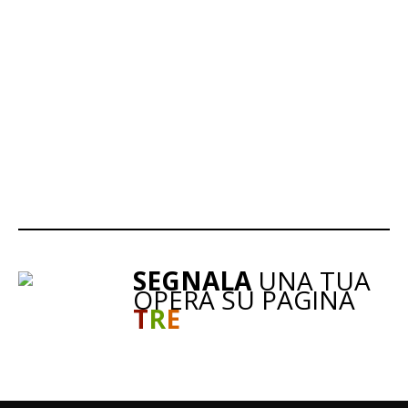
SEGNALA
UNA TUA
OPERA SU PAGINA
T
R
E