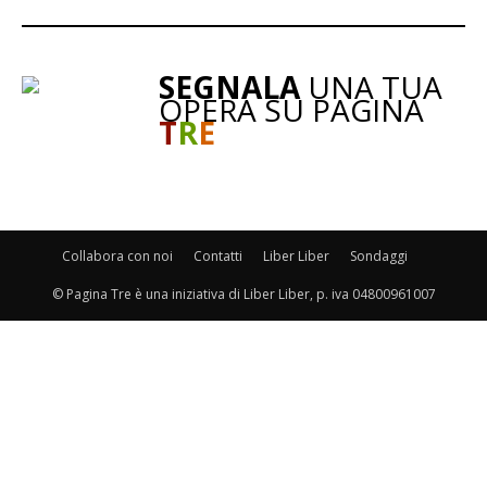
SEGNALA
UNA TUA
OPERA SU PAGINA
T
R
E
Collabora con noi
Contatti
Liber Liber
Sondaggi
© Pagina Tre è una iniziativa di Liber Liber, p. iva 04800961007