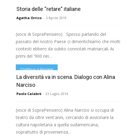
Storia delle “retare” italiane
Agatha Orrico
-
5 Aprile 2019
(voce di SopraPensiero) Spesso parlando del
passato del nostro Paese ci dimentichiamo che molti
contesti ebbero da subito connotati matriarcali. Ai
primi del '900 nei...
Continua a leggere
La diversità va in scena. Dialogo con Alina
Narciso
Paolo Calabrò
-
23 Luglio 2014
(voce di SopraPensiero) Alina Narciso si occupa di
teatro da oltre vent'anni, cercando di avvicinare la
cultura napoletana a quella sudamericana,
soprattutto di provenienza...