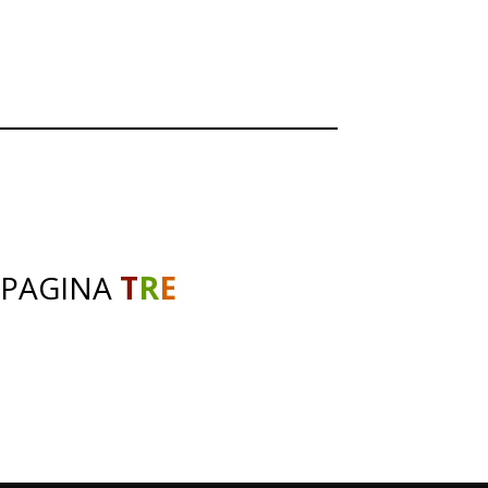
 PAGINA
T
R
E