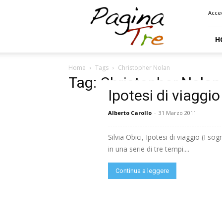
Pagina
Acce
Tre
H
Home
Tags
Christopher Nolan
Tag: Christopher Nolan
Ipotesi di viaggio
Alberto Carollo
-
31 Marzo 2011
Silvia Obici, Ipotesi di viaggio (I 
in una serie di tre tempi....
Continua a leggere