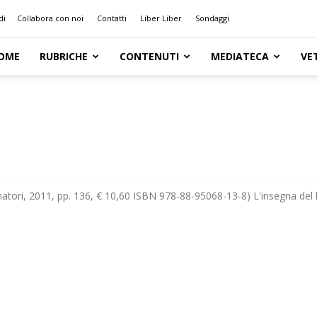
di
Collabora con noi
Contatti
Liber Liber
Sondaggi
OME
RUBRICHE
CONTENUTI
MEDIATECA
VE
sognatori, 2011, pp. 136, € 10,60 ISBN 978-88-95068-13-8) L'insegna del 