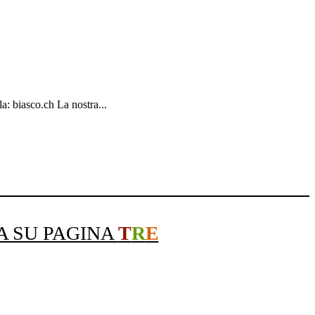
la: biasco.ch La nostra...
A SU PAGINA
T
R
E