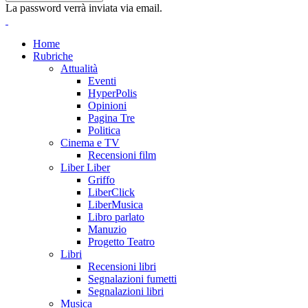
La password verrà inviata via email.
Home
Rubriche
Attualità
Eventi
HyperPolis
Opinioni
Pagina Tre
Politica
Cinema e TV
Recensioni film
Liber Liber
Griffo
LiberClick
LiberMusica
Libro parlato
Manuzio
Progetto Teatro
Libri
Recensioni libri
Segnalazioni fumetti
Segnalazioni libri
Musica