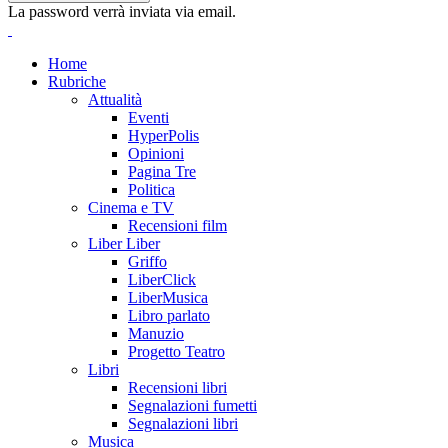
La password verrà inviata via email.
Home
Rubriche
Attualità
Eventi
HyperPolis
Opinioni
Pagina Tre
Politica
Cinema e TV
Recensioni film
Liber Liber
Griffo
LiberClick
LiberMusica
Libro parlato
Manuzio
Progetto Teatro
Libri
Recensioni libri
Segnalazioni fumetti
Segnalazioni libri
Musica