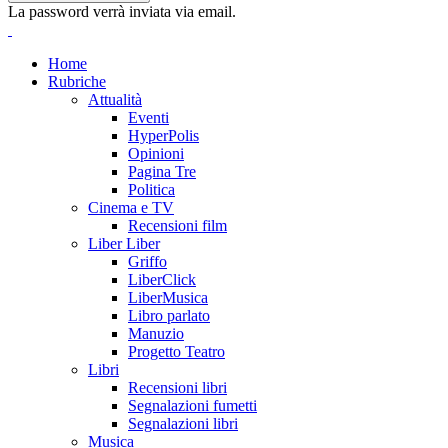
La password verrà inviata via email.
Home
Rubriche
Attualità
Eventi
HyperPolis
Opinioni
Pagina Tre
Politica
Cinema e TV
Recensioni film
Liber Liber
Griffo
LiberClick
LiberMusica
Libro parlato
Manuzio
Progetto Teatro
Libri
Recensioni libri
Segnalazioni fumetti
Segnalazioni libri
Musica